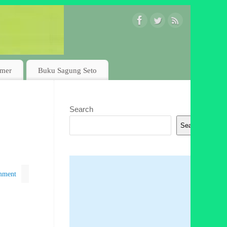
imer
Buku Sagung Seto
Search
Search
mment