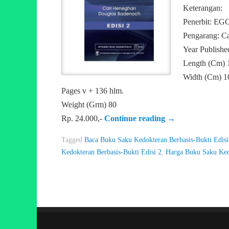
Keterangan:
Penerbit: EG
Pengarang: C
Year Publishe
Length (Cm) 
Width (Cm) 1
Pages v + 136 hlm.
Weight (Grm) 80
Rp. 24.000,-
Continue reading
→
Tagged
Baca Buku Saku Kedokteran Berbasis-Bukti Edisi
Kedokteran Berbasis-Bukti Edisi 2
,
Harga Buku Saku Kedo