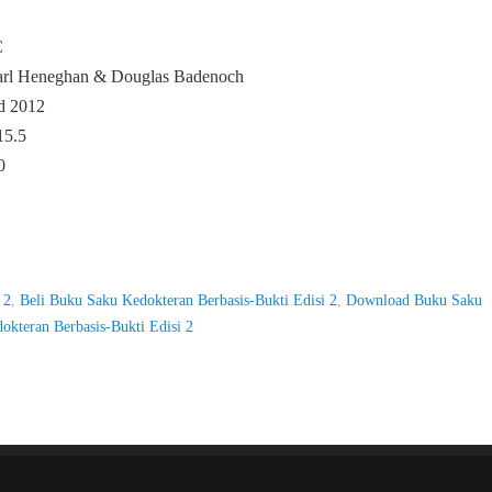
C
arl Heneghan & Douglas Badenoch
d 2012
15.5
0
 2
,
Beli Buku Saku Kedokteran Berbasis-Bukti Edisi 2
,
Download Buku Saku
kteran Berbasis-Bukti Edisi 2