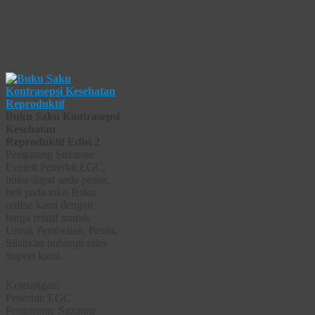
Buku Saku Kontrasepsi
Kesehatan
Reproduktif Edisi 2
Pengarang Suzanne
Everett Penerbit EGC,
buku dapat anda pesan,
beli pada toko Buku
online kami dengan
harga relatif murah.
Untuk Pembelian, Pesan,
Silahkan hubungi sales
Suport kami.
Keterangan:
Penerbit: EGC
Pengarang: Suzanne