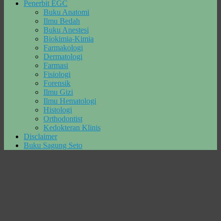
Penerbit EGC
Buku Anatomi
Ilmu Bedah
Buku Anestesi
Biokimia-Kimia
Farmakologi
Dermatologi
Farmasi
Fisiologi
Forensik
Ilmu Gizi
Ilmu Hematologi
Histologi
Orthodontist
Kedokteran Klinis
Disclaimer
Buku Sagung Seto