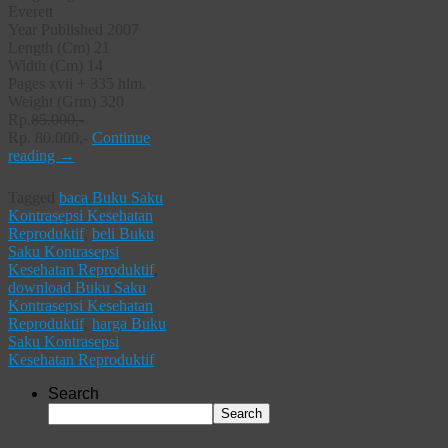
Everett
Year Published 2007
Length (Cm) 21
Width (Cm) 14
Pages xvii + 335 hlm.
Weight (Grm) 320
Rp.
85.000,-
Rp. 80.000,-
Continue
reading
→
Tagged
baca Buku Saku
Kontrasepsi Kesehatan
Reproduktif
,
beli Buku
Saku Kontrasepsi
Kesehatan Reproduktif
,
download Buku Saku
Kontrasepsi Kesehatan
Reproduktif
,
harga Buku
Saku Kontrasepsi
Kesehatan Reproduktif
Search
Search