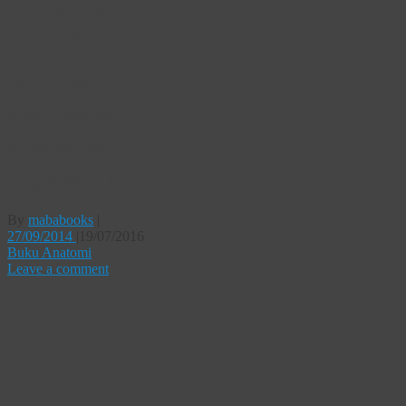
Kesehatan
Reproduktif
Buku Saku
Kontrasepsi
Kesehatan
Reproduktif
By
mababooks
|
27/09/2014
|
19/07/2016
Buku Anatomi
Leave a comment