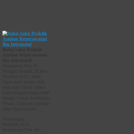
Buku Saku Praktik
Asuhan Keperawatan
Ibu Intranatal
Pengarang Dra. Ni
Nengah Susanti, M.Kes
Penerbit EGC, buku
dapat anda pesan, beli
pada toko Buku online
kami dengan harga relatif
murah. Untuk Pembelian,
Pesan, Silahkan hubungi
sales Suport kami.
Keterangan:
Penerbit: EGC
Pengarang: Dra. Ni