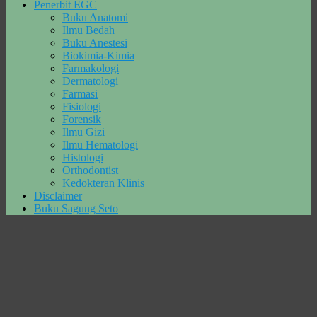
Penerbit EGC
Buku Anatomi
Ilmu Bedah
Buku Anestesi
Biokimia-Kimia
Farmakologi
Dermatologi
Farmasi
Fisiologi
Forensik
Ilmu Gizi
Ilmu Hematologi
Histologi
Orthodontist
Kedokteran Klinis
Disclaimer
Buku Sagung Seto