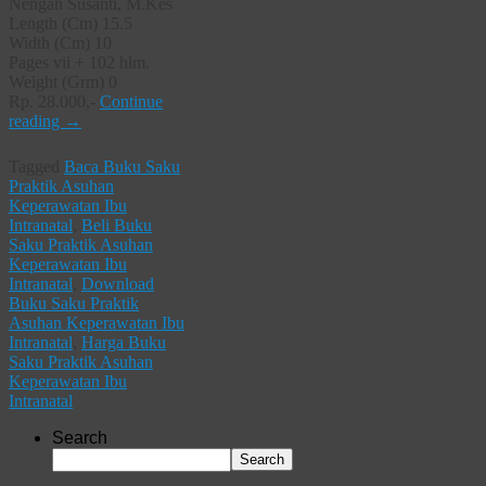
Nengah Susanti, M.Kes
Length (Cm) 15.5
Width (Cm) 10
Pages vii + 102 hlm.
Weight (Grm) 0
Rp. 28.000,-
Continue
reading
→
Tagged
Baca Buku Saku
Praktik Asuhan
Keperawatan Ibu
Intranatal
,
Beli Buku
Saku Praktik Asuhan
Keperawatan Ibu
Intranatal
,
Download
Buku Saku Praktik
Asuhan Keperawatan Ibu
Intranatal
,
Harga Buku
Saku Praktik Asuhan
Keperawatan Ibu
Intranatal
Search
Search