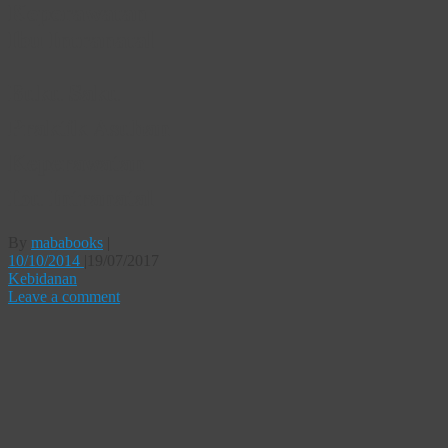
Keperawatan
Ibu Intranatal
Buku Saku
Praktik Asuhan
Keperawatan
Ibu Intranatal
By
mababooks
|
10/10/2014
|
19/07/2017
Kebidanan
Leave a comment