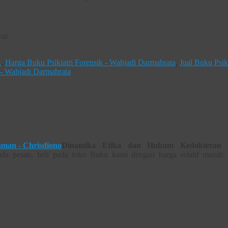
yat
k
,
Harga Buku Psikiatri Forensik - Wahjadi Darmabrata
,
Jual Buku Psiki
 - Wahjadi Darmabrata
Dinamika Etika dan Hukum Kedokteran 
da pesan, beli pada toko Buku kami dengan harga relatif murah.