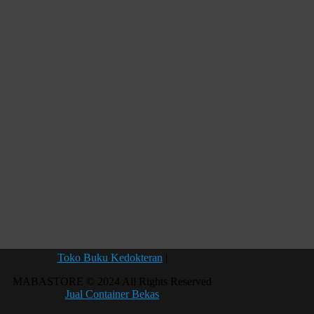
Toko Buku Kedokteran
|
MABASTORE © 2024 All Rights Reserved
Jual Container Bekas