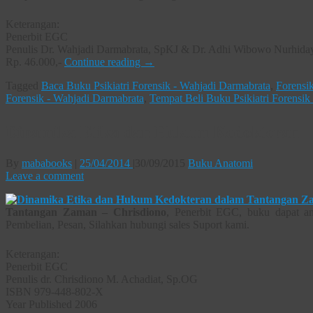
Keterangan:
Penerbit EGC
Penulis Dr. Wahjadi Darmabrata, SpKJ & Dr. Adhi Wibowo Nurhida
Rp. 46.000,-
Continue reading
→
Tagged
Baca Buku Psikiatri Forensik - Wahjadi Darmabrata
,
Forensi
Forensik - Wahjadi Darmabrata
,
Tempat Beli Buku Psikiatri Forensik
Dinamika Etika dan Hukum Kedokteran
By
mababooks
|
25/04/2014
|
30/09/2015
Buku Anatomi
Leave a comment
Tantangan Zaman – Chrisdiono
, Penerbit EGC, buku dapat an
Pembelian, Pesan, Silahkan hubungi sales Suport kami.
Keterangan:
Penerbit EGC
Penulis dr. Chrisdiono M. Achadiat, Sp.OG
ISBN 979-448-802-X
Year Published 2006