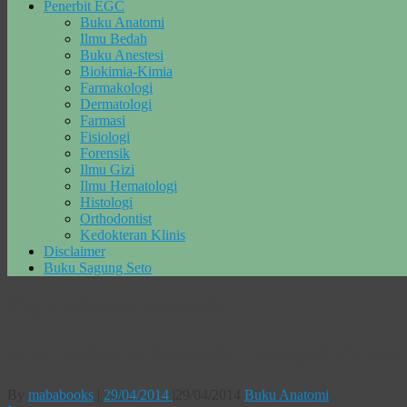
Penerbit EGC
Buku Anatomi
Ilmu Bedah
Buku Anestesi
Biokimia-Kimia
Farmakologi
Dermatologi
Farmasi
Fisiologi
Forensik
Ilmu Gizi
Ilmu Hematologi
Histologi
Orthodontist
Kedokteran Klinis
Disclaimer
Buku Sagung Seto
Tag Archives:
Forensik
Buku Psikiatri Forensik – Wahjadi Darma
By
mababooks
|
29/04/2014
|
29/04/2014
Buku Anatomi