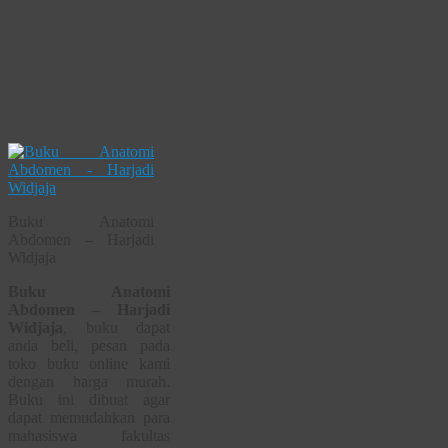
Buku Anatomi
Abdomen – Harjadi
Widjaja
Buku Anatomi
Abdomen – Harjadi
Widjaja
, buku dapat
anda beli, pesan pada
toko buku online kami
dengan harga murah.
Buku ini dibuat agar
dapat memudahkan para
mahasiswa fakultas