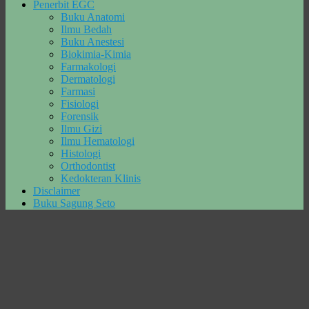
Penerbit EGC
Buku Anatomi
Ilmu Bedah
Buku Anestesi
Biokimia-Kimia
Farmakologi
Dermatologi
Farmasi
Fisiologi
Forensik
Ilmu Gizi
Ilmu Hematologi
Histologi
Orthodontist
Kedokteran Klinis
Disclaimer
Buku Sagung Seto