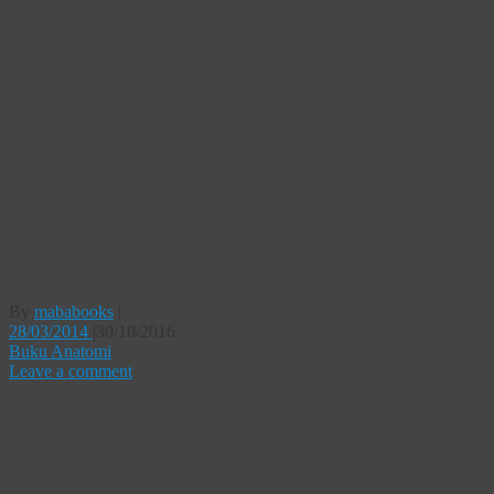
Harjadi
Widjaja
Buku Anatomi
Abdomen –
Harjadi
Widjaja
Image
By
mababooks
|
28/03/2014
|
30/10/2016
Buku Anatomi
Leave a comment