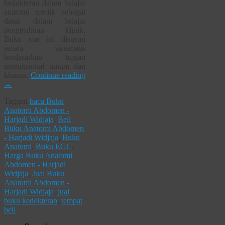
kedokteran dalam belajar
anatomi medik sebagai
dasar dalam belajar
pengetahuan klinik.
Buku ajar ini disusun
secara sistematis
berdasarkan tujuan
instruksional umum dan
khusus.
Continue reading
→
Tagged
baca Buku
Anatomi Abdomen -
Harjadi Widjaja
,
Beli
Buku Anatomi Abdomen
- Harjadi Widjaja
,
Buku
Anatomi
,
Buku EGC
,
Harga Buku Anatomi
Abdomen - Harjadi
Widjaja
,
Jual Buku
Anatomi Abdomen -
Harjadi Widjaja
,
jual
buku kedokteran
,
tempat
beli