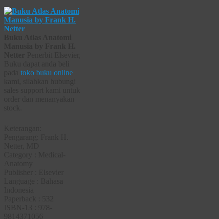
Buku Atlas Anatomi
Manusia by Frank H.
Netter
Penerbit Elsevier,
Buku dapat anda beli
pada
toko buku online
kami, silahkan hubungi
sales support kami untuk
order dan menanyakan
stock.
Keterangan:
Pengarang: Frank H.
Netter, MD
Category : Medical-
Anatomy
Publisher : Elsevier
Language : Bahasa
Indonesia
Paperback : 532
ISBN-13 : 978-
9814371056