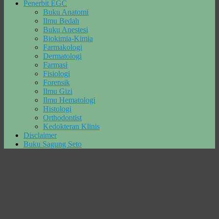
Penerbit EGC
Buku Anatomi
Ilmu Bedah
Buku Anestesi
Biokimia-Kimia
Farmakologi
Dermatologi
Farmasi
Fisiologi
Forensik
Ilmu Gizi
Ilmu Hematologi
Histologi
Orthodontist
Kedokteran Klinis
Disclaimer
Buku Sagung Seto