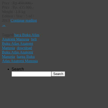
Price : Rp
450.000,-
Price : Rp. 435.000,-
Weight : 1.6 kg
Edition / Year : 5 ed /
2013
Continue reading
→
Tagged
baca Buku Atlas
Anatomi Manusia
,
beli
Buku Atlas Anatomi
Manusia
,
download
Buku Atlas Anatomi
Manusia
,
harga Buku
Atlas Anatomi Manusia
Search
Search