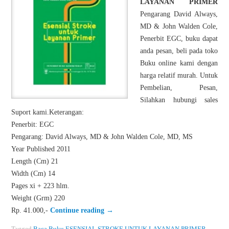
LAYANAN PRIMER
Pengarang David Always,
MD & John Walden Cole,
Penerbit EGC, buku dapat
anda pesan, beli pada toko
Buku online kami dengan
harga relatif murah. Untuk
Pembelian, Pesan,
Silahkan hubungi sales
Suport kami.Keterangan:
Penerbit: EGC
Pengarang: David Always, MD & John Walden Cole, MD, MS
Year Published 2011
Length (Cm) 21
Width (Cm) 14
Pages xi + 223 hlm.
Weight (Grm) 220
Rp. 41.000,-
Continue reading
→
Tagged
Baca Buku ESENSIAL STROKE UNTUK LAYANAN PRIMER
,