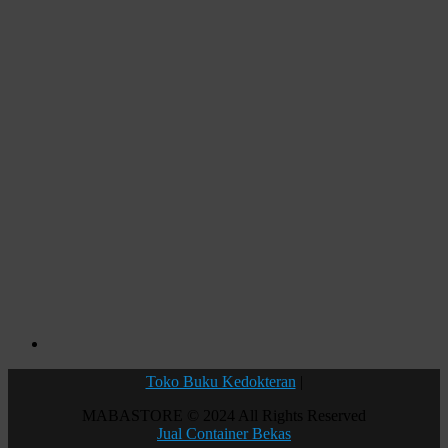
Toko Buku Kedokteran
|
MABASTORE © 2024 All Rights Reserved
Jual Container Bekas