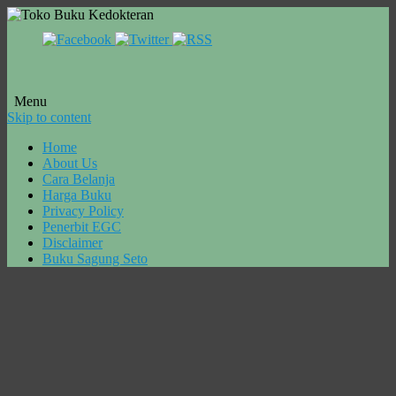
Menu
Skip to content
Home
About Us
Cara Belanja
Harga Buku
Privacy Policy
Penerbit EGC
Disclaimer
Buku Sagung Seto