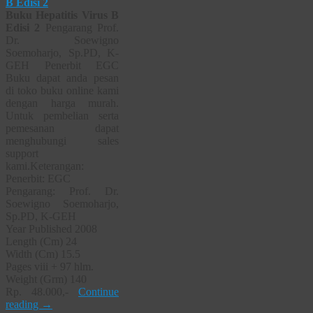
Buku Hepatitis Virus B
Edisi 2
Pengarang Prof.
Dr. Soewigno
Soemoharjo, Sp.PD, K-
GEH Penerbit EGC
Buku dapat anda pesan
di toko buku online kami
dengan harga murah.
Untuk pembelian serta
pemesanan dapat
menghubungi sales
support
kami.Keterangan:
Penerbit: EGC
Pengarang: Prof. Dr.
Soewigno Soemoharjo,
Sp.PD, K-GEH
Year Published 2008
Length (Cm) 24
Width (Cm) 15.5
Pages viii + 97 hlm.
Weight (Grm) 140
Rp. 48.000,-
Continue
reading
→