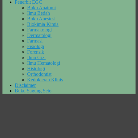
Penerbit EGC
Buku Anatomi
Ilmu Bedah
Buku Anestesi
Biokimia-Kimia
Farmakologi
Dermatologi
Farmasi
Fisiologi
Forensik
Ilmu Gizi
Ilmu Hematologi
Histologi
Orthodontist
Kedokteran Klinis
Disclaimer
Buku Sagung Seto