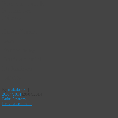
Panduan untuk
Mahasiswa
Edisi 3
Buku Konsep
Dasar
Farmakologi
Panduan untuk
Mahasiswa
Edisi 3
By
mababooks
|
20/04/2014
|
20/04/2014
Buku Anatomi
Leave a comment