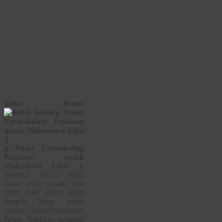
Buku Konse
p Dasar Farmakologi
Panduan untuk
Mahasiswa Edisi 3
,
Penerbit EGC, buku
dapat anda pesan, beli
pada toko Buku kami
dengan harga relatif
murah. Untuk Pembelian,
Pesan, Silahkan hubungi