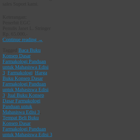
sales Suport kami.
Keterangan:
Penerbit EGC
Penulis Janet L. Stringer
Rp. 65.000,-
Continue reading
→
Tagged
Baca Buku
Konsep Dasar
Farmakologi Panduan
untuk Mahasiswa Edisi
3
,
Farmakologi
,
Harga
Buku Konsep Dasar
Farmakologi Panduan
untuk Mahasiswa Edisi
3
,
Jual Buku Konsep
Dasar Farmakologi
Panduan untuk
Mahasiswa Edisi 3
,
Tempat Beli Buku
Konsep Dasar
Farmakologi Panduan
untuk Mahasiswa Edisi 3