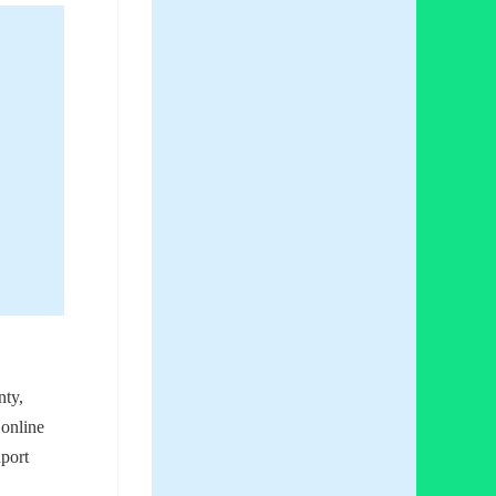
nty,
online
port