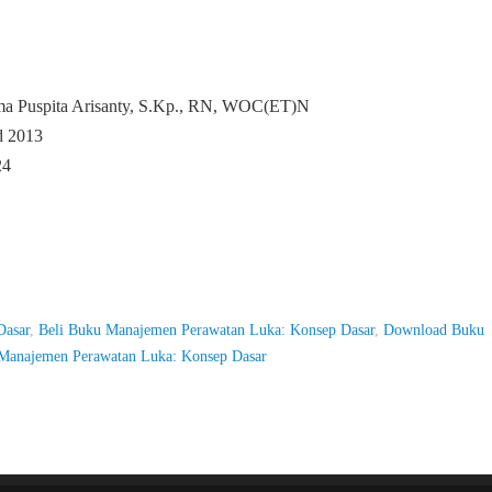
C
ma Puspita Arisanty, S.Kp., RN, WOC(ET)N
d 2013
24
Dasar
,
Beli Buku Manajemen Perawatan Luka: Konsep Dasar
,
Download Buku
Manajemen Perawatan Luka: Konsep Dasar