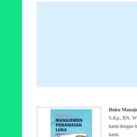
Buku Manaje
S.Kp., RN, WO
kami dengan h
kami.