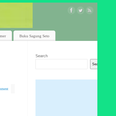
imer
Buku Sagung Seto
Search
Search
mment