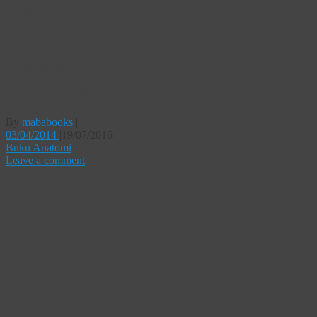
Richard S.
Snell
Neuroanatomi
Klinik Edisi 7
By
mababooks
|
03/04/2014
|
19/07/2016
Buku Anatomi
Leave a comment