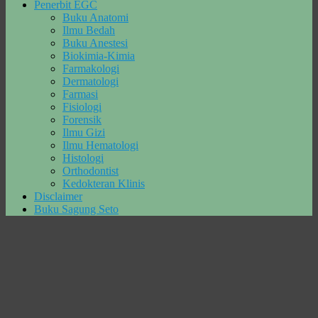
Penerbit EGC
Buku Anatomi
Ilmu Bedah
Buku Anestesi
Biokimia-Kimia
Farmakologi
Dermatologi
Farmasi
Fisiologi
Forensik
Ilmu Gizi
Ilmu Hematologi
Histologi
Orthodontist
Kedokteran Klinis
Disclaimer
Buku Sagung Seto