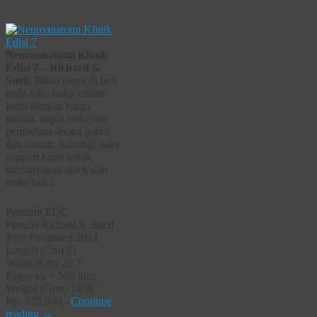
Neuroanatomi Klinik
Edisi 7 – Richard S.
Snell
, Buku dapat di beli
pada toko buku online
kami dengan harga
murah, dapat melayani
pembelian secara partai
dan satuan, hubungi sales
support kami untuk
menanyakan stock dan
order buku.
Penerbit EGC
Penulis Richard S. Snell
Year Published 2012
Length (Cm) 21
Width (Cm) 29.7
Pages xx + 560 hlm.
Weight (Grm) 1430
Rp. 375.000,-
Continue
reading
→