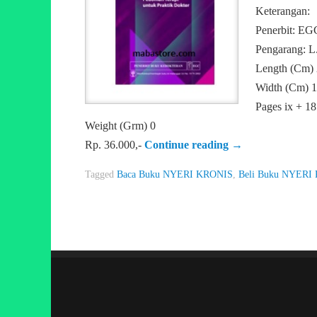
Keterangan:
Penerbit: EG
Pengarang: L.
Length (Cm)
Width (Cm) 
Pages ix + 18
Weight (Grm) 0
Rp. 36.000,-
Continue reading
→
Tagged
Baca Buku NYERI KRONIS
,
Beli Buku NYERI