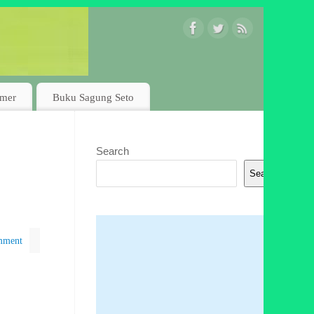
imer
Buku Sagung Seto
Search
Search
mment