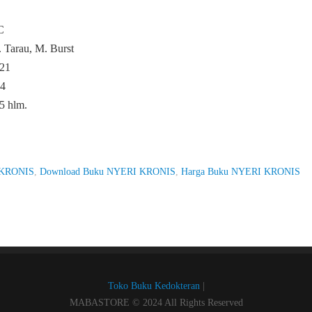
C
 Tarau, M. Burst
 21
14
5 hlm.
 KRONIS
,
Download Buku NYERI KRONIS
,
Harga Buku NYERI KRONIS
Toko Buku Kedokteran
|
MABASTORE © 2024 All Rights Reserved