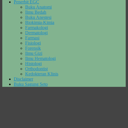
Penerbit EGC
Buku Anatomi
Ilmu Bedah
Buku Anestesi
Biokimia-Kimia
Farmakologi
Dermatologi
Farmasi
Fisiologi
Forensik
Ilmu Gizi
Ilmu Hematologi
Histologi
Orthodontist
Kedokteran Klinis
Disclaimer
Buku Sagung Seto