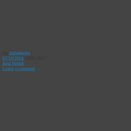
Operasi Kecil
Buku Petunjuk
Praktis
Operasi Kecil
By
mababooks
|
07/10/2014
|
20/07/2017
Ilmu Bedah
Leave a comment