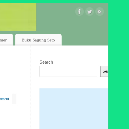
imer
Buku Sagung Seto
Search
Search
mment