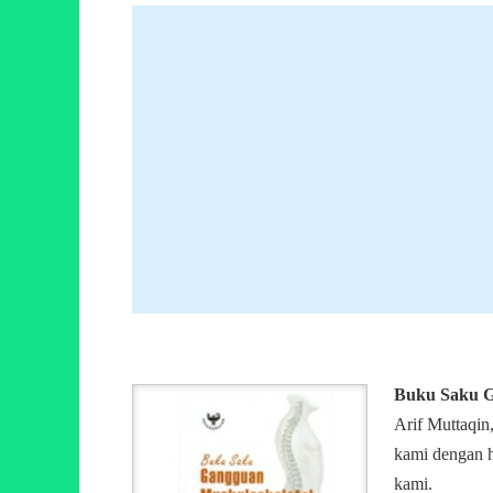
Buku Saku G
Arif Muttaqin
kami dengan h
kami.