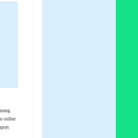
arang
u online
uport