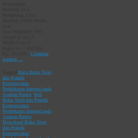
Keterangan:
Penerbit: EGC
Pengarang: Lynn
Basford, Oliver Slevin,
et.al
Year Published 1995
Length (Cm) 27
Width (Cm) 21
Pages xxi + 692 hlm
Rp. 305.000,-
Continue
reading
→
Tagged
Baca Buku Teori
dan Praktik
Keperawatan:
Pendekatan Integral pada
Asuhan Pasien
,
Beli
Buku Teori dan Praktik
Keperawatan:
Pendekatan Integral pada
Asuhan Pasien
,
Download Buku Teori
dan Praktik
Keperawatan: