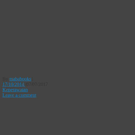
Keperawatan:
Pendekatan
Integral pada
Asuhan Pasien
Buku Teori dan
Praktik
Keperawatan
By
mababooks
|
17/10/2014
|
07/07/2017
Keperawatan
Leave a comment