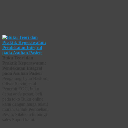
Buku Teori dan
Praktik Keperawatan:
Pendekatan Integral
pada Asuhan Pasien
Pengarang Lynn Basford,
Oliver Slevin, et.al
Penerbit EGC, buku
dapat anda pesan, beli
pada toko Buku online
kami dengan harga relatif
murah. Untuk Pembelian,
Pesan, Silahkan hubungi
sales Suport kami.