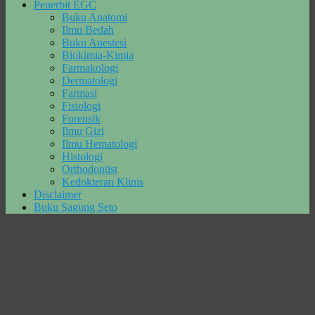
Penerbit EGC
Buku Anatomi
Ilmu Bedah
Buku Anestesi
Biokimia-Kimia
Farmakologi
Dermatologi
Farmasi
Fisiologi
Forensik
Ilmu Gizi
Ilmu Hematologi
Histologi
Orthodontist
Kedokteran Klinis
Disclaimer
Buku Sagung Seto