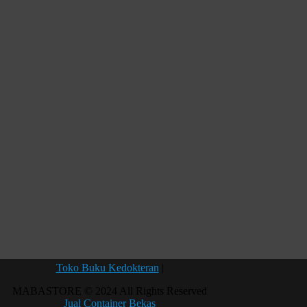
Toko Buku Kedokteran
|
MABASTORE © 2024 All Rights Reserved
Jual Container Bekas