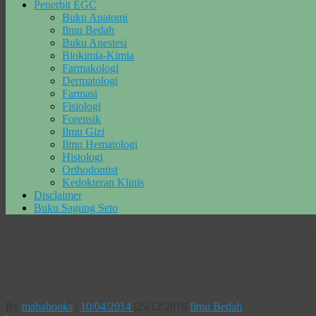
Penerbit EGC
Buku Anatomi
Ilmu Bedah
Buku Anestesi
Biokimia-Kimia
Farmakologi
Dermatologi
Farmasi
Fisiologi
Forensik
Ilmu Gizi
Ilmu Hematologi
Histologi
Orthodontist
Kedokteran Klinis
Disclaimer
Buku Sagung Seto
Tag Archives:
Tempat Beli Buku Ajar Beda
Buku Ajar Bedah Bag 1 – David
By
mababooks
|
10/04/2014
|
25/12/2016
Ilmu Bedah