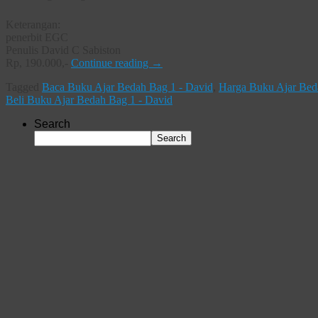
Keterangan:
penerbit EGC
Penulis David C Sabiston
Rp, 190.000,-
Continue reading
→
Tagged
Baca Buku Ajar Bedah Bag 1 - David
,
Harga Buku Ajar Bed
Beli Buku Ajar Bedah Bag 1 - David
Search
Search