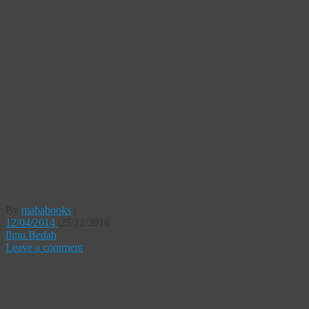
Medis Invasif –
Mark
Stoneham
Buku
Keterampilan
Medis Invasif-
Mark
Stoneham
By
mababooks
|
12/04/2014
|
25/12/2016
Ilmu Bedah
Leave a comment