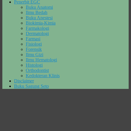
Penerbit EGC
Buku Anatomi
Ilmu Bedah
Buku Anestesi
Biokimia-Kimia
Farmakologi
Dermatologi
Farmasi
Fisiologi
Forensik
Ilmu Gizi
Ilmu Hematologi
Histologi
Orthodontist
Kedokteran Klinis
Disclaimer
Buku Sagung Seto