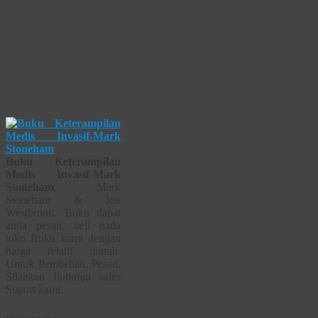
Buku Keterampilan
Medis Invasif-Mark
Stoneham
, Mark
Stoneham & Jon
Westbrook. Buku dapat
anda pesan, beli pada
toko Buku kami dengan
harga relatif murah.
Untuk Pembelian, Pesan,
Silahkan hubungi sales
Suport kami.