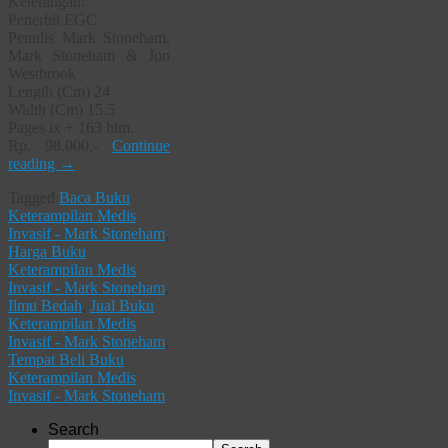
Keterangan:
Penerbit EGC
Penulis Mark Stoneham,
Mark Stoneham & Jon
Westbrook
Length (Cm) 24
Width (Cm) 15.5
Pages ix + 163 hlm.
Rp. 98.000,-
Continue
reading
→
Tagged
Baca Buku
Keterampilan Medis
Invasif - Mark Stoneham
,
Harga Buku
Keterampilan Medis
Invasif - Mark Stoneham
,
Ilmu Bedah
,
Jual Buku
Keterampilan Medis
Invasif - Mark Stoneham
,
Tempat Beli Buku
Keterampilan Medis
Invasif - Mark Stoneham
Search