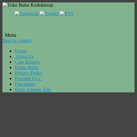
Menu
Skip to content
Home
About Us
Cara Belanja
Harga Buku
Privacy Policy
Penerbit EGC
Disclaimer
Buku Sagung Seto
Tag Archives:
Tempat Beli
Buku Teknik
Khitan – Asep
Hermana