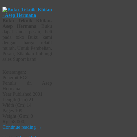
Buku Teknik Khitan-
Asep Hermana
, Buku
dapat anda pesan, beli
pada toko Buku kami
dengan harga relatif
murah. Untuk Pembelian,
Pesan, Silahkan hubungi
sales Suport kami.
Keterangan:
Penerbit EGC
Penulis dr. Asep
Hermana
Year Published 2001
Length (Cm) 21
Width (Cm) 14
Pages 109
Weight (Grm) 0
Rp. 58.000,
Continue reading
→