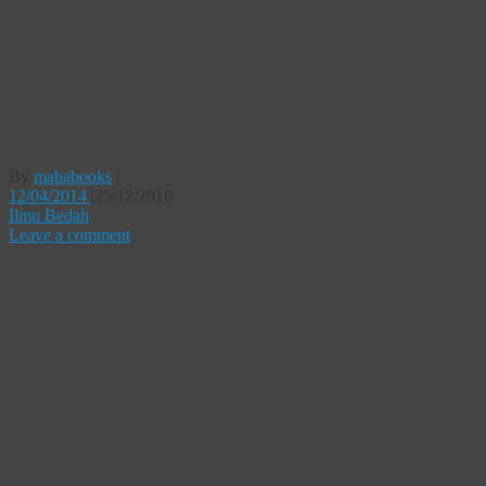
Buku Teknik
Khitan-Asep
Hermana
By
mababooks
|
12/04/2014
|
25/12/2016
Ilmu Bedah
Leave a comment