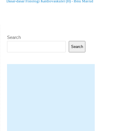
Dasar-dasar Fisiologi Kardiovaskuler (H) - Ibnu Mas'ud
Search
Search