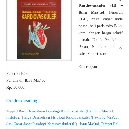
Kardiovaskuler (H) –
Ibnu Mas’ud
, Penerbit
EGC, buku dapat anda
pesan, beli pada toko Buku
kami dengan harga relatif
murah. Untuk Pembelian,
Pesan, Silahkan hubungi
sales Suport kami.
Keterangan:
Penerbit EGC
Penulis dr. Ibnu Mas’ud
Rp. 50.000,-
Continue reading
→
Tagged
Baca Dasar-dasar Fisiologi Kardiovaskuler (H) - Ibnu Mas'ud
,
Fisiologi
,
Harga Dasar-dasar Fisiologi Kardiovaskuler (H) - Ibnu Mas'ud
,
Jual Dasar-dasar Fisiologi Kardiovaskuler (H) - Ibnu Mas'ud
,
Tempat Beli