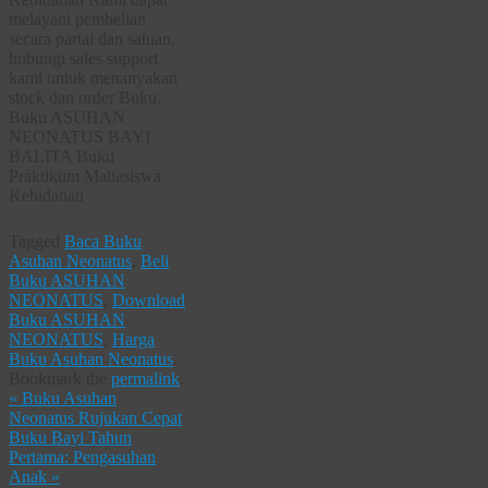
melayani pembelian
secara partai dan satuan,
hubungi sales support
kami untuk menanyakan
stock dan order Buku.
Buku ASUHAN
NEONATUS BAYI
BALITA Buku
Praktikum Mahasiswa
Kebidanan
Tagged
Baca Buku
Asuhan Neonatus
,
Beli
Buku ASUHAN
NEONATUS
,
Download
Buku ASUHAN
NEONATUS
,
Harga
Buku Asuhan Neonatus
.
Bookmark the
permalink
.
«
Buku Asuhan
Neonatus Rujukan Cepat
Buku Bayi Tahun
Pertama: Pengasuhan
Anak
»