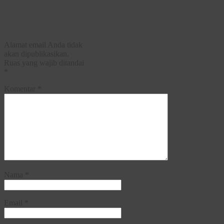
Tinggalkan
Balasan
Alamat email Anda tidak
akan dipublikasikan.
Ruas yang wajib ditandai
*
Komentar
*
Nama
*
Email
*