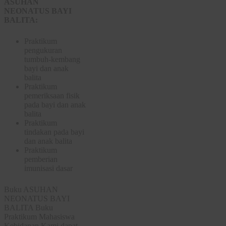
ASUHAN
NEONATUS BAYI
BALITA:
Praktikum
pengukuran
tumbuh-kembang
bayi dan anak
balita
Praktikum
pemeriksaan fisik
pada bayi dan anak
balita
Praktikum
tindakan pada bayi
dan anak balita
Praktikum
pemberian
imunisasi dasar
Buku ASUHAN
NEONATUS BAYI
BALITA Buku
Praktikum Mahasiswa
Kebidanan Kami dapat