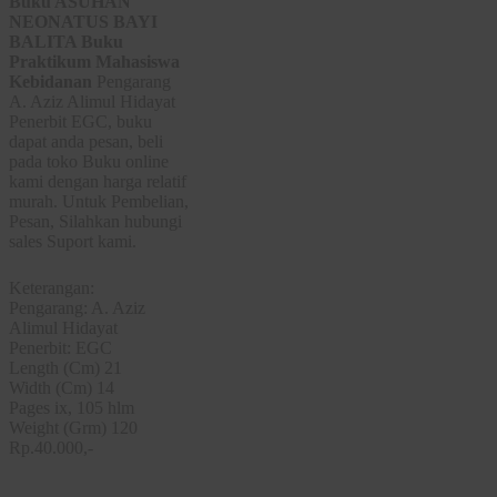
Buku ASUHAN
NEONATUS BAYI
BALITA Buku
Praktikum Mahasiswa
Kebidanan
Pengarang
A. Aziz Alimul Hidayat
Penerbit EGC, buku
dapat anda pesan, beli
pada toko Buku online
kami dengan harga relatif
murah. Untuk Pembelian,
Pesan, Silahkan hubungi
sales Suport kami.
Keterangan:
Pengarang: A. Aziz
Alimul Hidayat
Penerbit: EGC
Length (Cm) 21
Width (Cm) 14
Pages ix, 105 hlm
Weight (Grm) 120
Rp.40.000,-