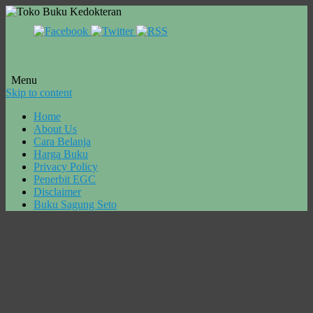
Menu
Skip to content
Home
About Us
Cara Belanja
Harga Buku
Privacy Policy
Penerbit EGC
Disclaimer
Buku Sagung Seto