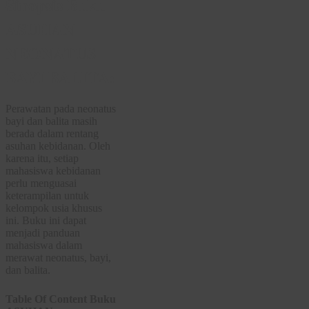
Sinopsis Buku
ASUHAN
NEONATUS
BAYI BALITA:
Perawatan pada neonatus
bayi dan balita masih
berada dalam rentang
asuhan kebidanan. Oleh
karena itu, setiap
mahasiswa kebidanan
perlu menguasai
keterampilan untuk
kelompok usia khusus
ini. Buku ini dapat
menjadi panduan
mahasiswa dalam
merawat neonatus, bayi,
dan balita.
Table Of Content Buku