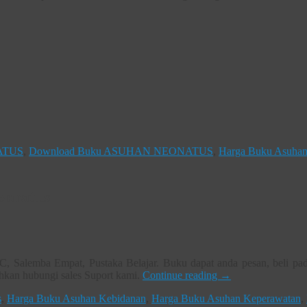
ATUS
,
Download Buku ASUHAN NEONATUS
,
Harga Buku Asuha
eonatus
C, Salemba Empat, Pustaka Belajar. Buku dapat anda pesan, beli pa
ahkan hubungi sales Suport kami.
Continue reading
→
s
,
Harga Buku Asuhan Kebidanan
,
Harga Buku Asuhan Keperawatan
,