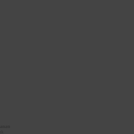
anan
uk