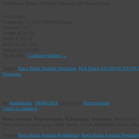
Pembelian, Pesan, Silahkan hubungi sales Suport kami.
Keterangan:
Pengarang: A. Aziz Alimul Hidayat
Penerbit: EGC
Length (Cm) 21
Width (Cm) 14
Pages ix, 105 hlm
Weight (Grm) 120
Rp.40.000,-
Continue reading
→
Tagged
Baca Buku Asuhan Neonatus
,
Beli Buku ASUHAN NEON
Neonatus
Buku Asuhan Keperawatan, Kebidanan, N
By
mababooks
|
08/04/2014
|
25/12/2016
Keperawatan
Leave a comment
Buku Asuhan Keperawatan, Kebidanan, Neonatus
, Penerbit EG
Buku kami dengan harga relatif murah. Untuk Pembelian, Pesan, Sil
Tagged
Baca Buku Asuhan Kebidanan
,
Baca Buku Asuhan Neonatu