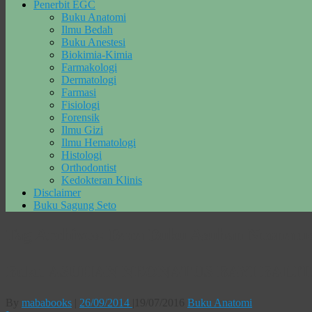
Penerbit EGC
Buku Anatomi
Ilmu Bedah
Buku Anestesi
Biokimia-Kimia
Farmakologi
Dermatologi
Farmasi
Fisiologi
Forensik
Ilmu Gizi
Ilmu Hematologi
Histologi
Orthodontist
Kedokteran Klinis
Disclaimer
Buku Sagung Seto
Tag Archives:
Baca Buku Asuhan Neonatu
Buku ASUHAN NEONATUS BAYI BALI
By
mababooks
|
26/09/2014
|
19/07/2016
Buku Anatomi