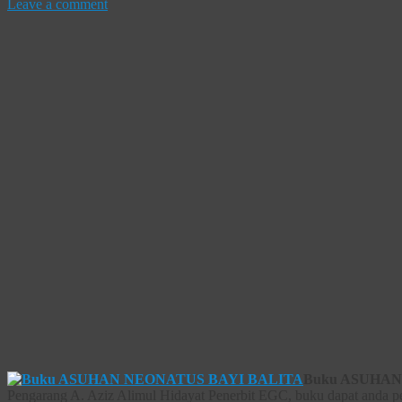
Leave a comment
Buku ASUHAN 
Pengarang A. Aziz Alimul Hidayat Penerbit EGC, buku dapat anda pes