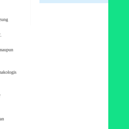
zung
.
 maupun
makologis
r
gan