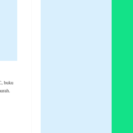
C, buku
murah.