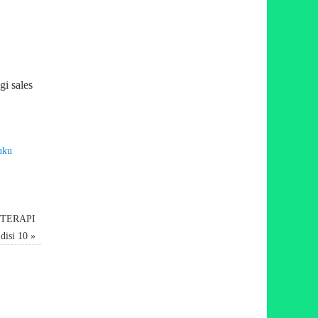
gi sales
uku
 TERAPI
disi 10
»