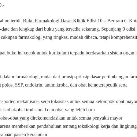
0,-
tahun terbit,
Buku Farmakologi Dasar Klinik
Edisi 10 – Bertram G Kat
date dan lengkap dari buku yang tersedia sekarang. Sepanjang 9 edisi
 cakupan farmakologi yang ringkas, mudah dibaca, tetapi komprehensif
uat buku ini cocok untuk kurikulum terpadu berdasarkan sistem organ
dalam farmakologi, mulai dari prinsip-prinsip dasar pertimbangan far
t polos, SSP, endokrin, antimikroba, dan obat kemoterapeutik serta
ansporter, mekanisme, serta toksisitas untuk semua kelompok obat mayo
as obat-obat tradisional dan obat yang lebih baru
an obat-obat yang direkomendasikan untuk semua penyakit mayor
karena memberikan pendahuluan tentang toksikologi kerja dan lingkun
ksanaan pasien keracunan