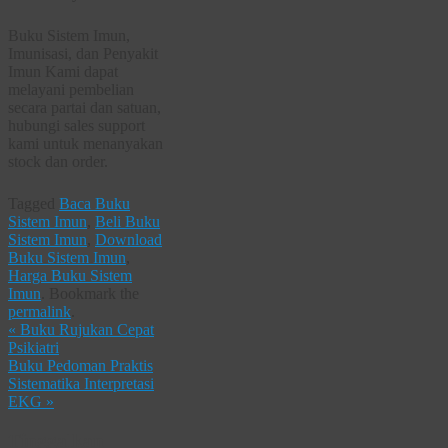
Buku Sistem Imun,
Imunisasi, dan Penyakit
Imun Kami dapat
melayani pembelian
secara partai dan satuan,
hubungi sales support
kami untuk menanyakan
stock dan order.
Tagged
Baca Buku
Sistem Imun
,
Beli Buku
Sistem Imun
,
Download
Buku Sistem Imun
,
Harga Buku Sistem
Imun
.
Bookmark the
permalink
.
«
Buku Rujukan Cepat
Psikiatri
Buku Pedoman Praktis
Sistematika Interpretasi
EKG
»
Tinggalkan