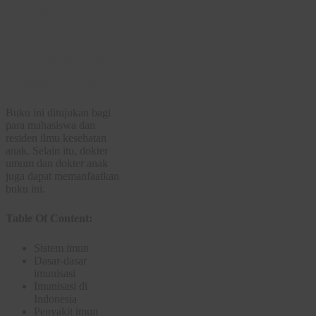
Sinopsis Buku
Sistem Imun,
Imunisasi, dan
Penyakit Imun
Buku ini ditujukan bagi
para mahasiswa dan
residen ilmu kesehatan
anak. Selain itu, dokter
umum dan dokter anak
juga dapat memanfaatkan
buku ini.
Table Of Content:
Sistem imun
Dasar-dasar
imunisasi
Imunisasi di
Indonesia
Penyakit imun