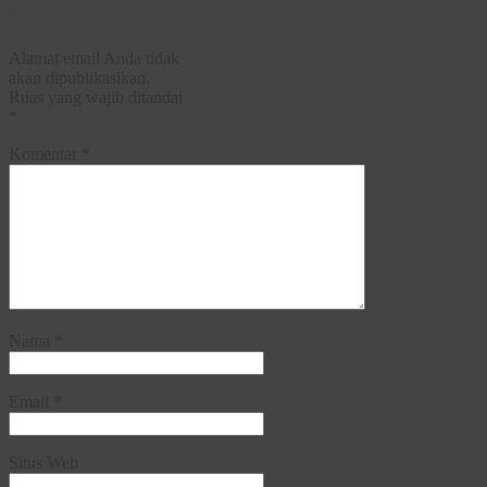
Balasan
Alamat email Anda tidak
akan dipublikasikan.
Ruas yang wajib ditandai
*
Komentar
*
Nama
*
Email
*
Situs Web