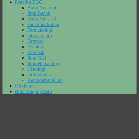
Penerbit EGC
Buku Anatomi
Ilmu Bedah
Buku Anestesi
Biokimia-Kimia
Farmakologi
Dermatologi
Farmasi
Fisiologi
Forensik
Ilmu Gizi
Ilmu Hematologi
Histologi
Orthodontist
Kedokteran Klinis
Disclaimer
Buku Sagung Seto