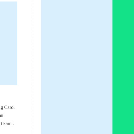
g Carol
mi
rt kami.