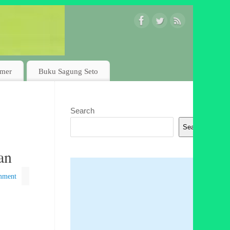
imer
Buku Sagung Seto
Search
Search
an
mment