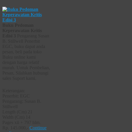
Buku Pedoman
Keperawatan Kritis
Edisi 3
Pengarang Susan
B. Stillwell Penerbit
EGC, buku dapat anda
pesan, beli pada toko
Buku online kami
dengan harga relatif
murah. Untuk Pembelian,
Pesan, Silahkan hubungi
sales Suport kami.
Keterangan:
Penerbit: EGC
Pengarang: Susan B.
Stillwell
Length (Cm) 21
Width (Cm) 14
Pages xii + 797 hlm.
Rp. 145.000,-
Continue