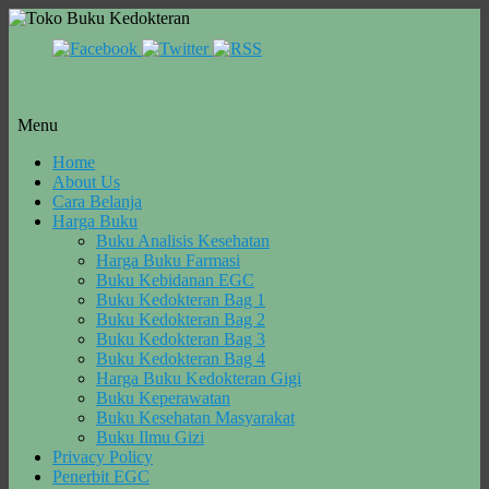
Menu
Skip
Home
to
About Us
content
Cara Belanja
Harga Buku
Buku Analisis Kesehatan
Harga Buku Farmasi
Buku Kebidanan EGC
Buku Kedokteran Bag 1
Buku Kedokteran Bag 2
Buku Kedokteran Bag 3
Buku Kedokteran Bag 4
Harga Buku Kedokteran Gigi
Buku Keperawatan
Buku Kesehatan Masyarakat
Buku Ilmu Gizi
Privacy Policy
Penerbit EGC