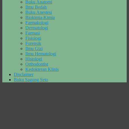
Buku Anatomi
Ilmu Bedah
Buku Anestesi
Biokimia-Kimia
Farmakologi
Dermatologi
Farmasi
Fisiologi
Forensik
Ilmu Gizi
Ilmu Hematologi
Histologi
Orthodontist
Kedokteran Klinis
Disclaimer
Buku Sagung Seto