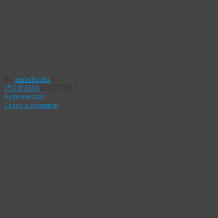
Buku Pedoman
Keperawatan
Kritis Edisi 3
By
mababooks
|
15/10/2014
|
13/07/2017
Keperawatan
Leave a comment