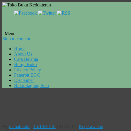
Menu
Skip to content
Home
About Us
Cara Belanja
Harga Buku
Privacy Policy
Penerbit EGC
Disclaimer
Buku Sagung Seto
Tag Archives:
Harga Buku Pedoman Kepera
Buku Pedoman Keperawatan Kritis Edisi 
By
mababooks
|
15/10/2014
|
13/07/2017
Keperawatan