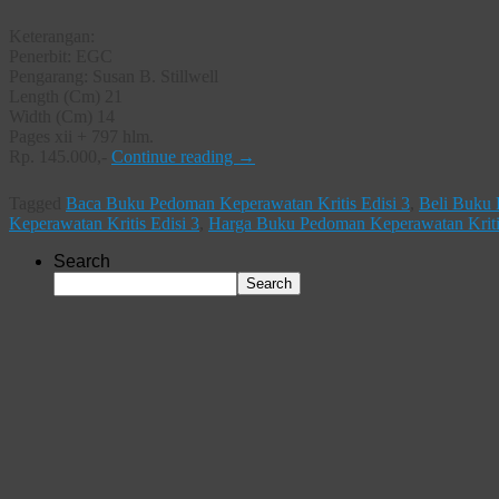
Keterangan:
Penerbit: EGC
Pengarang: Susan B. Stillwell
Length (Cm) 21
Width (Cm) 14
Pages xii + 797 hlm.
Rp. 145.000,-
Continue reading
→
Tagged
Baca Buku Pedoman Keperawatan Kritis Edisi 3
,
Beli Buku 
Keperawatan Kritis Edisi 3
,
Harga Buku Pedoman Keperawatan Kritis
Search
Search