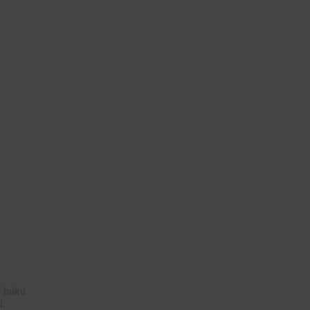
, buku
i.