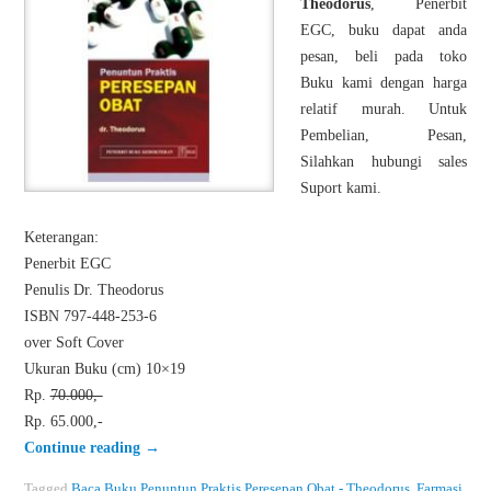
Theodorus
, Penerbit
EGC, buku dapat anda
pesan, beli pada toko
Buku kami dengan harga
relatif murah. Untuk
Pembelian, Pesan,
Silahkan hubungi sales
Suport kami.
Keterangan:
Penerbit EGC
Penulis Dr. Theodorus
ISBN 797-448-253-6
over Soft Cover
Ukuran Buku (cm) 10×19
Rp.
70.000,-
Rp. 65.000,-
Continue reading
→
Tagged
Baca Buku Penuntun Praktis Peresepan Obat - Theodorus
,
Farmasi
,