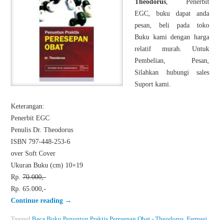
Theodorus
, Penerbit
EGC, buku dapat anda
pesan, beli pada toko
Buku kami dengan harga
relatif murah. Untuk
Pembelian, Pesan,
Silahkan hubungi sales
Suport kami.
Keterangan:
Penerbit EGC
Penulis Dr. Theodorus
ISBN 797-448-253-6
over Soft Cover
Ukuran Buku (cm) 10×19
Rp.
70.000,-
Rp. 65.000,-
Continue reading
→
Tagged
Baca Buku Penuntun Praktis Peresepan Obat - Theodorus
,
Farmasi
,