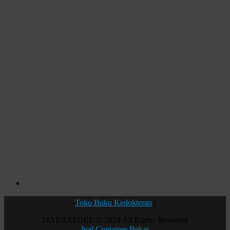
Toko Buku Kedokteran
|
MABASTORE © 2024 All Rights Reserved
Jual Container Bekas