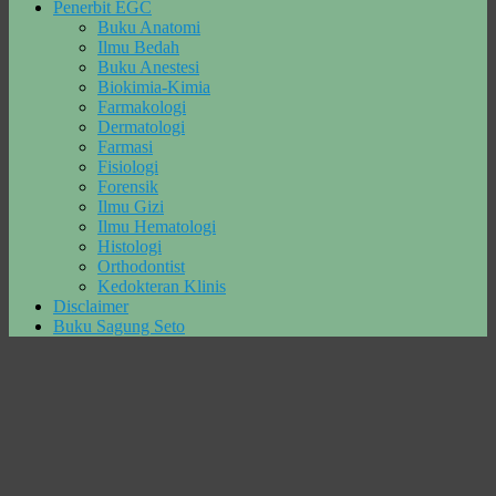
Penerbit EGC
Buku Anatomi
Ilmu Bedah
Buku Anestesi
Biokimia-Kimia
Farmakologi
Dermatologi
Farmasi
Fisiologi
Forensik
Ilmu Gizi
Ilmu Hematologi
Histologi
Orthodontist
Kedokteran Klinis
Disclaimer
Buku Sagung Seto