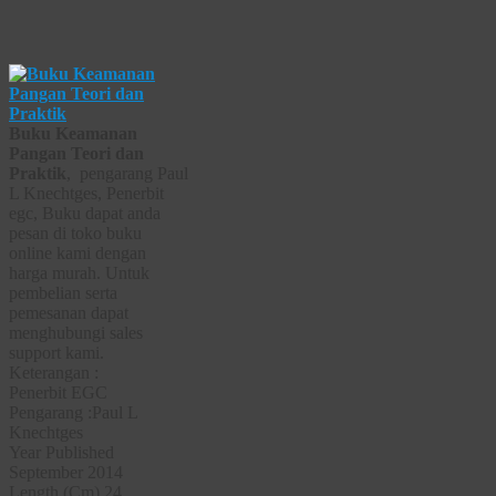
Buku Keamanan
Pangan Teori dan
Praktik
, pengarang Paul
L Knechtges, Penerbit
egc, Buku dapat anda
pesan di toko buku
online kami dengan
harga murah. Untuk
pembelian serta
pemesanan dapat
menghubungi sales
support kami.
Keterangan :
Penerbit EGC
Pengarang :Paul L
Knechtges
Year Published
September 2014
Length (Cm) 24