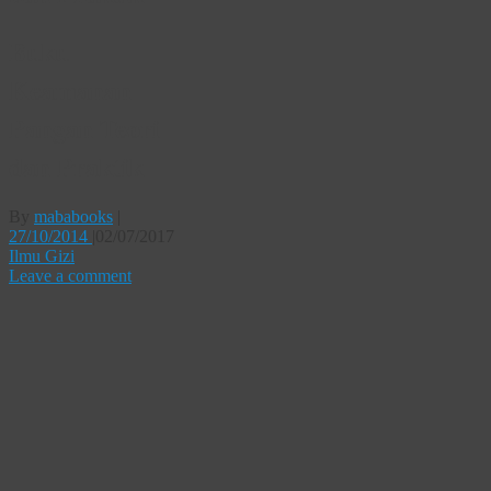
Buku
Keamanan
Pangan Teori
dan Praktik
By
mababooks
|
27/10/2014
|
02/07/2017
Ilmu Gizi
Leave a comment