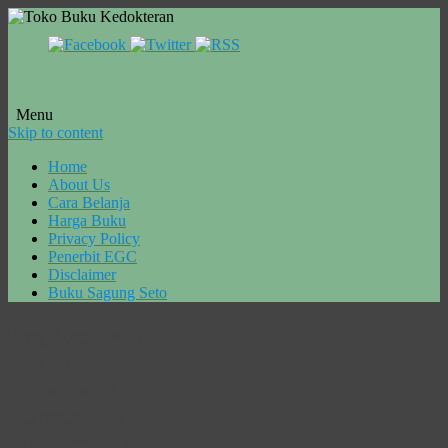
Menu
Skip to content
Home
About Us
Cara Belanja
Harga Buku
Privacy Policy
Penerbit EGC
Disclaimer
Buku Sagung Seto
Tag Archives:
beli Buku
Keamanan
Pangan Teori
dan Praktik