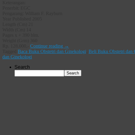
Keterangan:
Penerbit: EGC
Pengarang: William F. Rayburn
Year Published 2005
Length (Cm) 21
Width (Cm) 14
Pages x + 390 hlm.
Weight (Grm) 360
Rp. 128.000,-
Continue reading
→
Tagged
Baca Buku Obstetri dan Ginekologi
,
Beli Buku Obstetri dan
dan Ginekologi
Search
Search