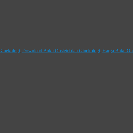
 Ginekologi
,
Download Buku Obstetri dan Ginekologi
,
Harga Buku Obs