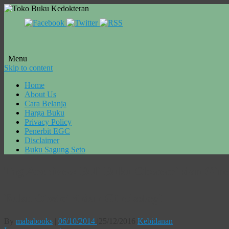
Menu
Skip to content
Home
About Us
Cara Belanja
Harga Buku
Privacy Policy
Penerbit EGC
Disclaimer
Buku Sagung Seto
Tag Archives:
Beli Buku Obstetri dan Gin
Buku Obstetri dan Ginekologi
By
mababooks
|
06/10/2014
|
25/12/2016
Kebidanan