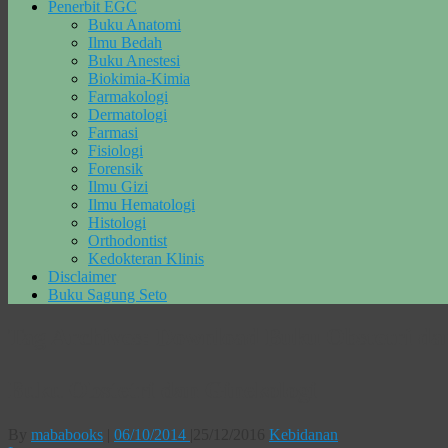
Penerbit EGC
Buku Anatomi
Ilmu Bedah
Buku Anestesi
Biokimia-Kimia
Farmakologi
Dermatologi
Farmasi
Fisiologi
Forensik
Ilmu Gizi
Ilmu Hematologi
Histologi
Orthodontist
Kedokteran Klinis
Disclaimer
Buku Sagung Seto
Tag Archives:
Download Buku Obstetri da
Buku Obstetri dan Ginekologi
By
mababooks
|
06/10/2014
|
25/12/2016
Kebidanan