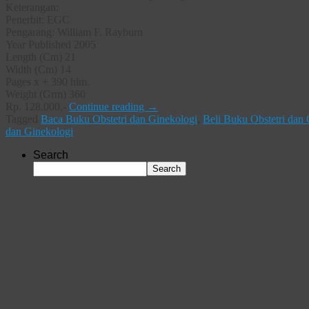
Keterangan:
Penerbit: EGC
Pengarang: William F. Rayburn
Year Published 2005
Length (Cm) 21
Width (Cm) 14
Pages x + 390 hlm.
Weight (Grm) 360
Rp. 128.000,-
Continue reading
→
Tagged
Baca Buku Obstetri dan Ginekologi
,
Beli Buku Obstetri dan
dan Ginekologi
Search
Search