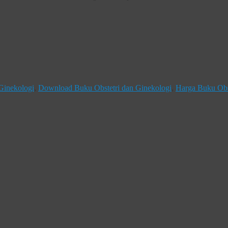
 Ginekologi
,
Download Buku Obstetri dan Ginekologi
,
Harga Buku Obs