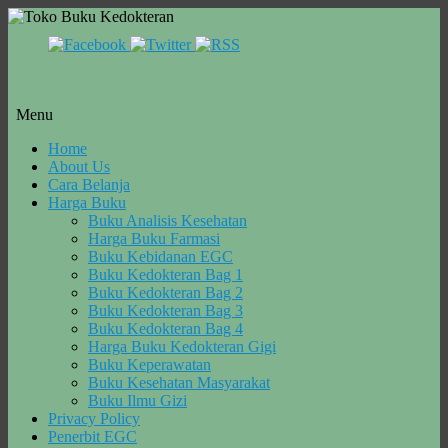
Menu
Skip
Home
to
About Us
content
Cara Belanja
Harga Buku
Buku Analisis Kesehatan
Harga Buku Farmasi
Buku Kebidanan EGC
Buku Kedokteran Bag 1
Buku Kedokteran Bag 2
Buku Kedokteran Bag 3
Buku Kedokteran Bag 4
Harga Buku Kedokteran Gigi
Buku Keperawatan
Buku Kesehatan Masyarakat
Buku Ilmu Gizi
Privacy Policy
Penerbit EGC