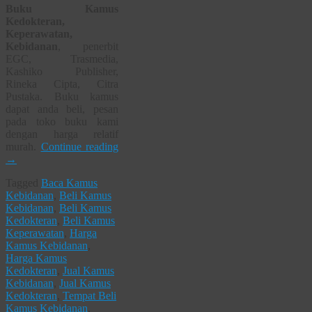
Buku Kamus
Kedokteran,
Keperawatan,
Kebidanan
, penerbit
EGC, Trasmedia,
Kashiko Publisher,
Rineka Cipta, Citra
Pustaka. Buku kamus
dapat anda beli, pesan
pada toko buku kami
dengan harga relatif
murah.
Continue reading
→
Tagged
Baca Kamus
Kebidanan
,
Beli Kamus
Kebidanan
,
Beli Kamus
Kedokteran
,
Beli Kamus
Keperawatan
,
Harga
Kamus Kebidanan
,
Harga Kamus
Kedokteran
,
Jual Kamus
Kebidanan
,
Jual Kamus
Kedokteran
,
Tempat Beli
Kamus Kebidanan
,