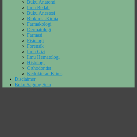
Buku Anatomi
Ilmu Bedah
Buku Anestesi
Biokimia-Kimia
Farmakologi
Dermatologi
Farmasi
Fisiologi
Forensik
Ilmu Gizi
Ilmu Hematologi
Histologi
Orthodontist
Kedokteran Klinis
Disclaimer
Buku Sagung Seto