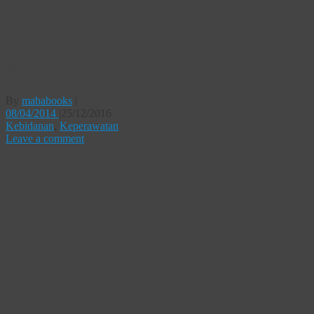
Kedokteran,
Keperawatan,
Kebidanan
By
mababooks
|
08/04/2014
|
25/12/2016
Kebidanan
,
Keperawatan
Leave a comment