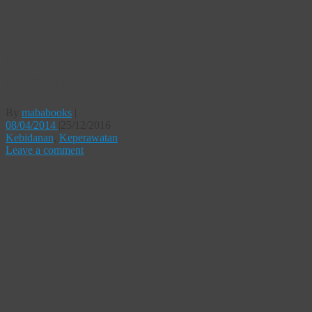
Buku Kamus
Kedokteran,
Keperawatan,
Kebidanan
By
mababooks
|
08/04/2014
|
25/12/2016
Kebidanan
,
Keperawatan
Leave a comment