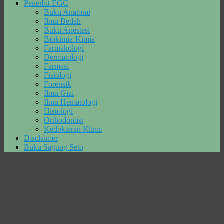
Penerbit EGC
Buku Anatomi
Ilmu Bedah
Buku Anestesi
Biokimia-Kimia
Farmakologi
Dermatologi
Farmasi
Fisiologi
Forensik
Ilmu Gizi
Ilmu Hematologi
Histologi
Orthodontist
Kedokteran Klinis
Disclaimer
Buku Sagung Seto