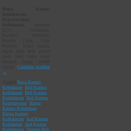
Buku Kamus
Kedokteran,
Keperawatan,
Kebidanan
, penerbit
EGC, Trasmedia,
Kashiko Publisher,
Rineka Cipta, Citra
Pustaka. Buku kamus
dapat anda beli, pesan
pada toko buku kami
dengan harga relatif
murah.
Continue reading
→
Tagged
Baca Kamus
Kebidanan
,
Beli Kamus
Kebidanan
,
Beli Kamus
Kedokteran
,
Beli Kamus
Keperawatan
,
Harga
Kamus Kebidanan
,
Harga Kamus
Kedokteran
,
Jual Kamus
Kebidanan
,
Jual Kamus
Kedokteran
,
Tempat Beli