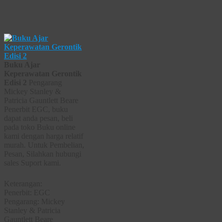
Buku Ajar
Keperawatan Gerontik
Edisi 2
Pengarang
Mickey Stanley &
Patricia Gauntlett Beare
Penerbit EGC, buku
dapat anda pesan, beli
pada toko Buku online
kami dengan harga relatif
murah. Untuk Pembelian,
Pesan, Silahkan hubungi
sales Suport kami.
Keterangan:
Penerbit: EGC
Pengarang: Mickey
Stanley & Patricia
Gauntlett Beare