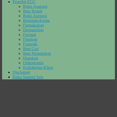
Penerbit EGC
Buku Anatomi
Ilmu Bedah
Buku Anestesi
Biokimia-Kimia
Farmakologi
Dermatologi
Farmasi
Fisiologi
Forensik
Ilmu Gizi
Ilmu Hematologi
Histologi
Orthodontist
Kedokteran Klinis
Disclaimer
Buku Sagung Seto