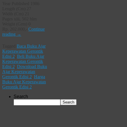
Year Published 1986
Length (Cm) 27
Width (Cm) 21
Pages xiii, 502 hlm
Weight (Grm) 0
Rp. 202.000,-
Continue
reading
→
Tagged
Baca Buku Ajar
Keperawatan Gerontik
Edisi 2
,
Beli Buku Ajar
Keperawatan Gerontik
Edisi 2
,
Download Buku
Ajar Keperawatan
Gerontik Edisi 2
,
Harga
Buku Ajar Keperawatan
Gerontik Edisi 2
Search
Search