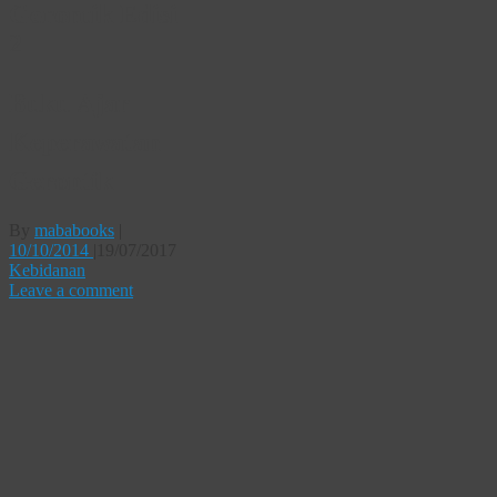
Gerontik Edisi
2
Buku Ajar
Keperawatan
Gerontik
By
mababooks
|
10/10/2014
|
19/07/2017
Kebidanan
Leave a comment