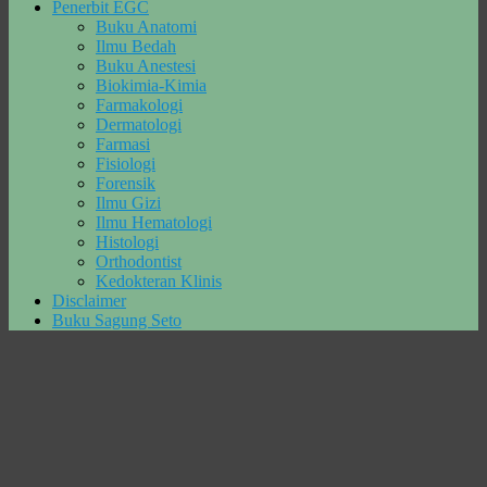
Penerbit EGC
Buku Anatomi
Ilmu Bedah
Buku Anestesi
Biokimia-Kimia
Farmakologi
Dermatologi
Farmasi
Fisiologi
Forensik
Ilmu Gizi
Ilmu Hematologi
Histologi
Orthodontist
Kedokteran Klinis
Disclaimer
Buku Sagung Seto