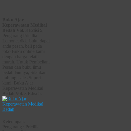
Buku Ajar
Keperawatan Medikal
Bedah Vol. 3 Edisi 5
,
Pengarang Pricillia
Lemone, dkk. buku dapat
anda pesan, beli pada
toko Buku online kami
dengan harga relatif
murah. Untuk Pembelian,
Pesan dan buku ilmu
bedah lainnya, Silahkan
hubungi sales Suport
kami. Buku Ajar
Keperawatan Medikal
Bedah Vol. 3 Edisi 5.
Keterangan:
Pengarang : Pricillia