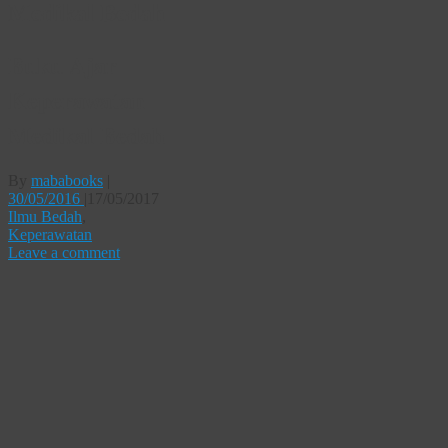
Medikal Bedah
Buku Ajar
Keperawatan
Medikal Bedah
By
mababooks
|
30/05/2016
|
17/05/2017
Ilmu Bedah
,
Keperawatan
Leave a comment