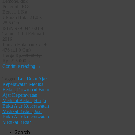
Lemone, dkk
Penerbit : EGC
Berat 1,1 Kg
Ukuran Buku 21,0 x
28,5 Cm
ISBN 979-044-601-4
Tahun Terbit Februari
2016
Jumlah Halaman xxii +
476 (±1,0 Cm)
Harga Rp.
228.000 ,-
Rp. 215.000 ,-
Continue reading
→
Tagged
Beli Buku Ajar
Keperawatan Medikal
Bedah
,
Download Buku
Ajar Keperawatan
Medikal Bedah
,
Harga
Buku Ajar Keperawatan
Medikal Bedah
,
Jual
Buku Ajar Keperawatan
Medikal Bedah
Search