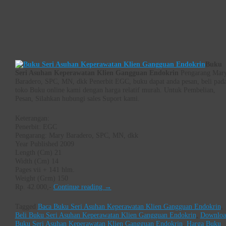
Buku
Seri Asuhan Keperawatan Klien Gangguan Endokrin
Pengarang Mar
Baradero, SPC, MN, dkk Penerbit EGC, buku dapat anda pesan, beli pad
toko Buku online kami dengan harga relatif murah. Untuk Pembelian,
Pesan, Silahkan hubungi sales Suport kami.
Keterangan:
Penerbit: EGC
Pengarang: Mary Baradero, SPC, MN, dkk
Year Published 2009
Length (Cm) 21
Width (Cm) 14
Pages vii + 141 hlm.
Weight (Grm) 150
Rp. 42.000,-
Continue reading
→
Tagged
Baca Buku Seri Asuhan Keperawatan Klien Gangguan Endokrin
,
Beli Buku Seri Asuhan Keperawatan Klien Gangguan Endokrin
,
Downloa
Buku Seri Asuhan Keperawatan Klien Gangguan Endokrin
,
Harga Buku