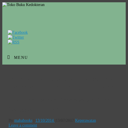
MENU
Tag Archives:
Download Buku Seri Asuhan
Keperawatan Klien Gangguan Endokrin
Buku Seri Asuhan Keperawatan Klien
Gangguan Endokrin
By
mababooks
|
13/10/2014
|
13/07/2017
Keperawatan
Leave a comment