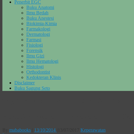
Penerbit EGC
Buku Anatomi
Ilmu Bedah
Buku Anestesi
Biokimia-Kimia
Farmakologi
Dermatologi
Farmasi
Fisiologi
Forensik
Ilmu Gizi
Ilmu Hematologi
Histologi
Orthodontist
Kedokteran Klinis
Disclaimer
Buku Sagung Seto
Tag Archives:
Download Buku Seri Asuha
Buku Seri Asuhan Keperawatan Klien Ga
By
mababooks
|
13/10/2014
|
13/07/2017
Keperawatan