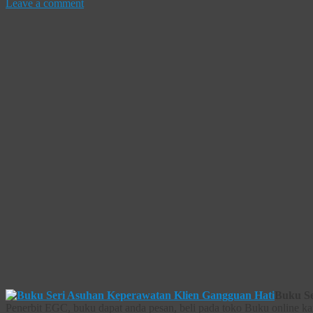
Leave a comment
Buku Se
Penerbit EGC, buku dapat anda pesan, beli pada toko Buku online ka