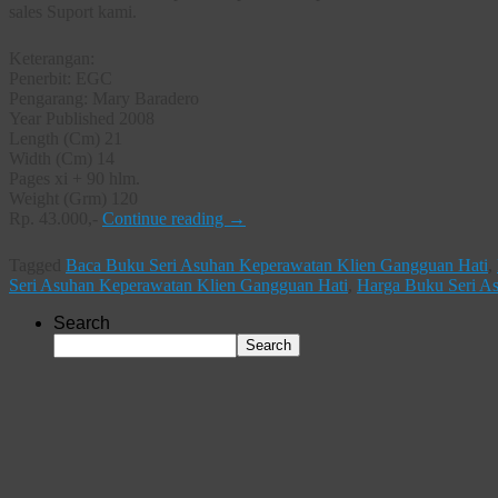
sales Suport kami.
Keterangan:
Penerbit: EGC
Pengarang: Mary Baradero
Year Published 2008
Length (Cm) 21
Width (Cm) 14
Pages xi + 90 hlm.
Weight (Grm) 120
Rp. 43.000,-
Continue reading
→
Tagged
Baca Buku Seri Asuhan Keperawatan Klien Gangguan Hati
,
Seri Asuhan Keperawatan Klien Gangguan Hati
,
Harga Buku Seri A
Search
Search