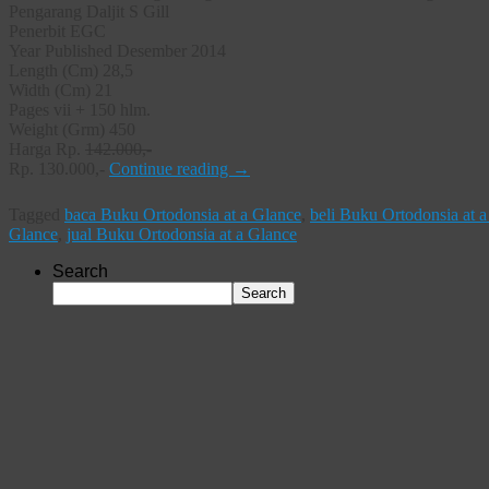
Pengarang Daljit S Gill
Penerbit EGC
Year Published Desember 2014
Length (Cm) 28,5
Width (Cm) 21
Pages vii + 150 hlm.
Weight (Grm) 450
Harga Rp.
142.000,-
Rp. 130.000,-
Continue reading
→
Tagged
baca Buku Ortodonsia at a Glance
,
beli Buku Ortodonsia at 
Glance
,
jual Buku Ortodonsia at a Glance
Search
Search