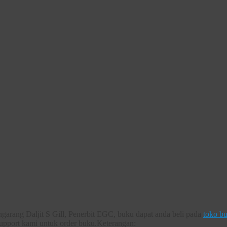
ngarang Daljit S Gill, Penerbit EGC, buku dapat anda beli pada
toko b
support kami untuk order buku.Keterangan: