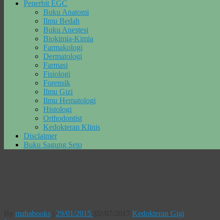
Penerbit EGC
Buku Anatomi
Ilmu Bedah
Buku Anestesi
Biokimia-Kimia
Farmakologi
Dermatologi
Farmasi
Fisiologi
Forensik
Ilmu Gizi
Ilmu Hematologi
Histologi
Orthodontist
Kedokteran Klinis
Disclaimer
Buku Sagung Seto
Tag Archives:
harga Buku Ortodonsia at a
Buku Ortodonsia at a Glance
By
mababooks
|
29/01/2015
|
02/07/2017
Kedokteran Gigi