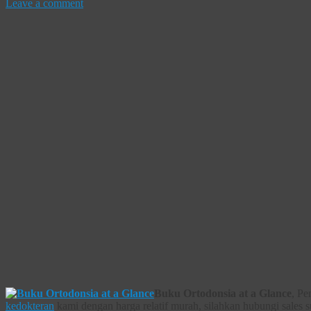
Leave a comment
Buku Ortodonsia at a Glance
, Pe
kedokteran
kami dengan harga relatif murah, silahkan hubungi sales 