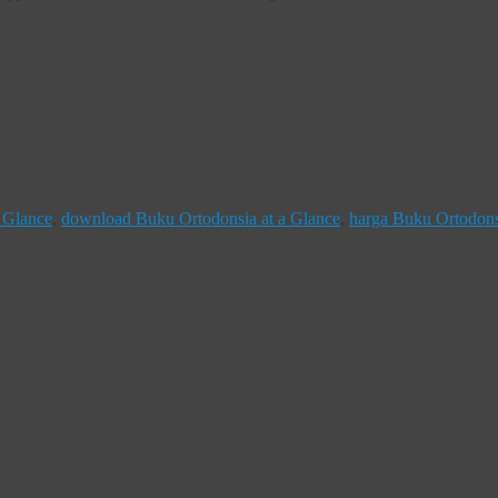
a Glance
,
download Buku Ortodonsia at a Glance
,
harga Buku Ortodonsi