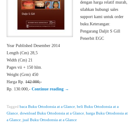
dengan harga relatif murah,
silahkan hubungi sales
support kami untuk order
buku.Keterangan:
Pengarang Daljit S Gill
Penerbit EGC
Year Published Desember 2014
Length (Cm) 28,5
Width (Cm) 21
Pages vii + 150 hlm.
Weight (Grm) 450
Harga Rp.
142.000,-
Rp. 130.000,-
Continue reading
→
Tagged
baca Buku Ortodonsia at a Glance
,
beli Buku Ortodonsia at a
Glance
,
download Buku Ortodonsia at a Glance
,
harga Buku Ortodonsia at
a Glance
,
jual Buku Ortodonsia at a Glance