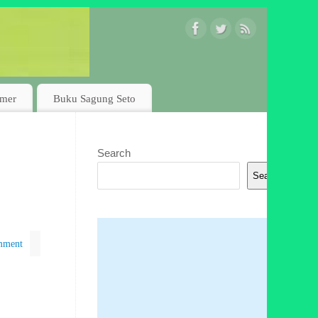
imer
Buku Sagung Seto
Search
Search
mment