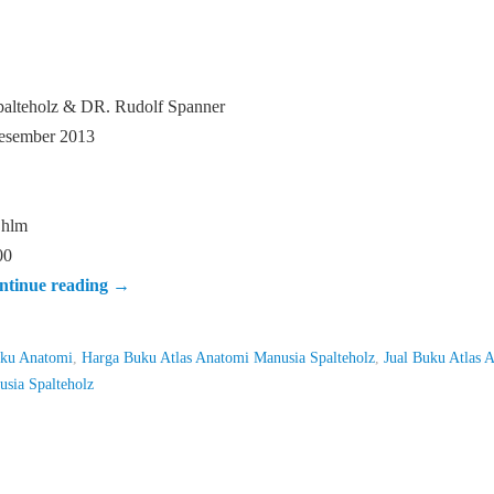
palteholz & DR. Rudolf Spanner
Desember 2013
 hlm
00
ntinue reading
→
ku Anatomi
,
Harga Buku Atlas Anatomi Manusia Spalteholz
,
Jual Buku Atlas 
usia Spalteholz