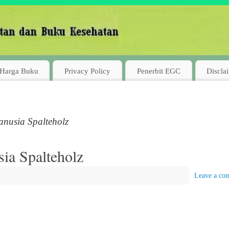
Harga Buku
Privacy Policy
Penerbit EGC
Discla
anusia Spalteholz
ia Spalteholz
Leave a co