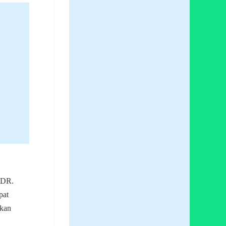
& DR.
pat
akan