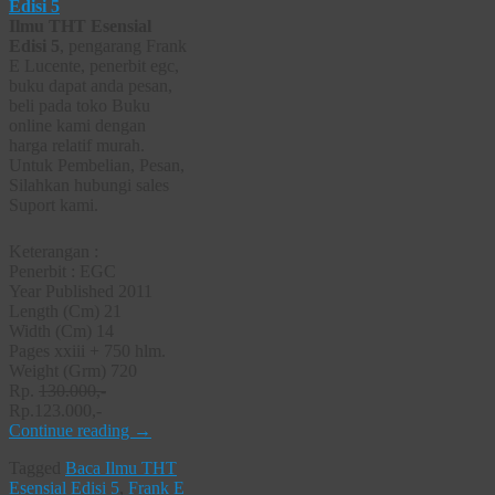
Ilmu THT Esensial
Edisi 5
, pengarang Frank
E Lucente, penerbit egc,
buku dapat anda pesan,
beli pada toko Buku
online kami dengan
harga relatif murah.
Untuk Pembelian, Pesan,
Silahkan hubungi sales
Suport kami.
Keterangan :
Penerbit : EGC
Year Published 2011
Length (Cm) 21
Width (Cm) 14
Pages xxiii + 750 hlm.
Weight (Grm) 720
Rp.
130.000,-
Rp.123.000,-
Continue reading
→
Tagged
Baca Ilmu THT
Esensial Edisi 5
,
Frank E