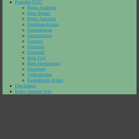
Penerbit EGC
Buku Anatomi
Ilmu Bedah
Buku Anestesi
Biokimia-Kimia
Farmakologi
Dermatologi
Farmasi
Fisiologi
Forensik
Ilmu Gizi
Ilmu Hematologi
Histologi
Orthodontist
Kedokteran Klinis
Disclaimer
Buku Sagung Seto