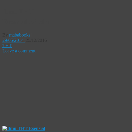
Ilmu THT
Esensial Edisi 5
By
mababooks
|
29/05/2014
|
25/12/2016
THT
Leave a comment