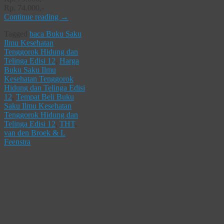
Rp. 74.000,-
Continue reading
→
Tagged
baca Buku Saku
Ilmu Kesehatan
Tenggorok Hidung dan
Telinga Edisi 12
,
Harga
Buku Saku Ilmu
Kesehatan Tenggorok
Hidung dan Telinga Edisi
12
,
Tempat Beli Buku
Saku Ilmu Kesehatan
Tenggorok Hidung dan
Telinga Edisi 12
,
THT
,
van den Broek & L
Feenstra
Atlas Berwarna
Teknik
Pemeriksaan
Kelainan