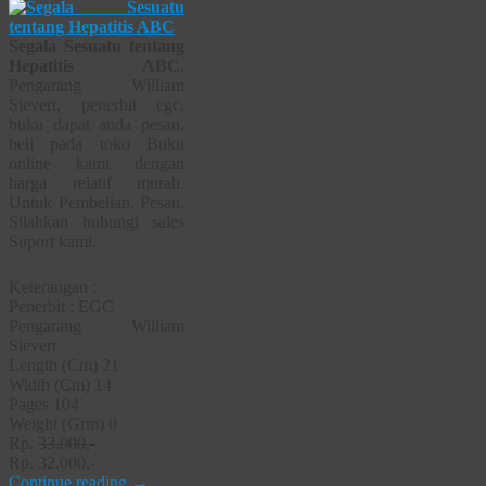
Segala Sesuatu tentang
Hepatitis ABC
,
Pengarang William
Sievert, penerbit egc,
buku dapat anda pesan,
beli pada toko Buku
online kami dengan
harga relatif murah.
Untuk Pembelian, Pesan,
Silahkan hubungi sales
Suport kami.
Keterangan :
Penerbit : EGC
Pengarang William
Sievert
Length (Cm) 21
Width (Cm) 14
Pages 104
Weight (Grm) 0
Rp.
33.000,-
Rp. 32.000,-
Continue reading
→