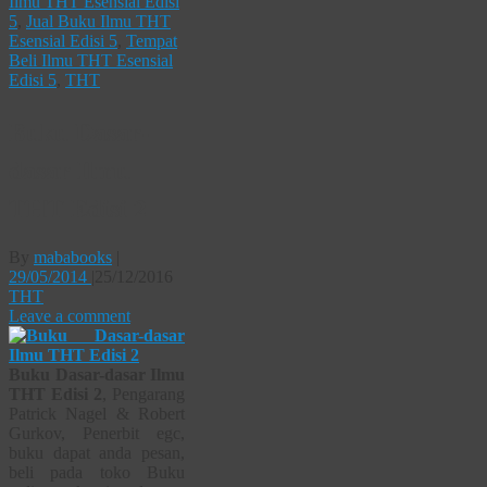
Ilmu THT Esensial Edisi
5
,
Jual Buku Ilmu THT
Esensial Edisi 5
,
Tempat
Beli Ilmu THT Esensial
Edisi 5
,
THT
Buku Dasar-
dasar Ilmu
THT Edisi 2
By
mababooks
|
29/05/2014
|
25/12/2016
THT
Leave a comment
Buku Dasar-dasar Ilmu
THT Edisi 2
, Pengarang
Patrick Nagel & Robert
Gurkov, Penerbit egc,
buku dapat anda pesan,
beli pada toko Buku