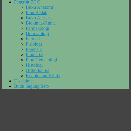
Penerbit EGC
Buku Anatomi
Ilmu Bedah
Buku Anestesi
Biokimia-Kimia
Farmakologi
Dermatologi
Farmasi
Fisiologi
Forensik
Ilmu Gizi
Ilmu Hematologi
Histologi
Orthodontist
Kedokteran Klinis
Disclaimer
Buku Sagung Seto