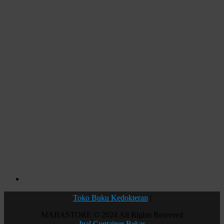
Toko Buku Kedokteran
|
MABASTORE © 2024 All Rights Reserved
Jual Container Bekas