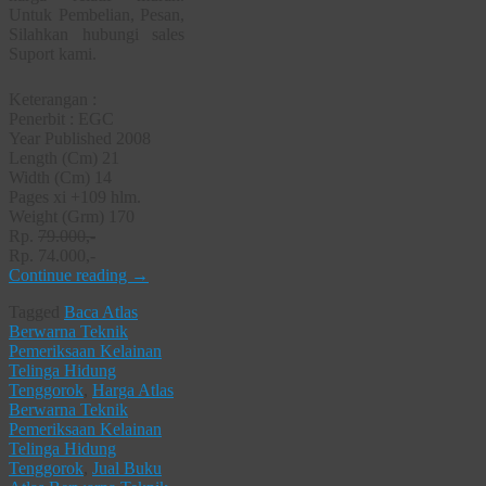
Untuk Pembelian, Pesan,
Silahkan hubungi sales
Suport kami.
Keterangan :
Penerbit : EGC
Year Published 2008
Length (Cm) 21
Width (Cm) 14
Pages xi +109 hlm.
Weight (Grm) 170
Rp.
79.000,-
Rp. 74.000,-
Continue reading
→
Tagged
Baca Atlas
Berwarna Teknik
Pemeriksaan Kelainan
Telinga Hidung
Tenggorok
,
Harga Atlas
Berwarna Teknik
Pemeriksaan Kelainan
Telinga Hidung
Tenggorok
,
Jual Buku