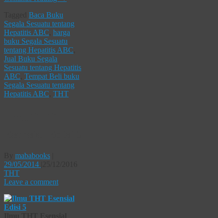
Tagged
Baca Buku
Segala Sesuatu tentang
Hepatitis ABC
,
harga
buku Segala Sesuatu
tentang Hepatitis ABC
,
Jual Buku Segala
Sesuatu tentang Hepatitis
ABC
,
Tempat Beli buku
Segala Sesuatu tentang
Hepatitis ABC
,
THT
Ilmu THT
Esensial Edisi 5
By
mababooks
|
29/05/2014
|
25/12/2016
THT
Leave a comment
Ilmu THT Esensial