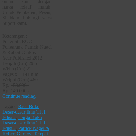
online kami dengan
harga relatif murah.
Untuk Pembelian, Pesan,
Silahkan hubungi sales
Suport kami.
Keterangan :
Penerbit : EGC
Pengarang Patrick Nagel
& Robert Gurkov
Year Published 2012
Length (Cm) 29.5
Width (Cm) 21
Pages x + 141 hlm.
Weight (Grm) 460
Rp.
153.000,-
Rp. 146.000,-
Continue reading
→
Tagged
Baca Buku
Dasar-dasar Ilmu THT
Edisi 2
,
Harga Buku
Dasar-dasar Ilmu THT
Edisi 2
,
Patrick Nagel &
Robert Gurkov
,
Tempat