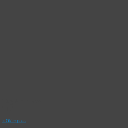
Tag Archives:
THT
«
Older posts