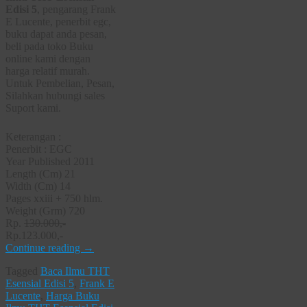
Edisi 5
, pengarang Frank
E Lucente, penerbit egc,
buku dapat anda pesan,
beli pada toko Buku
online kami dengan
harga relatif murah.
Untuk Pembelian, Pesan,
Silahkan hubungi sales
Suport kami.
Keterangan :
Penerbit : EGC
Year Published 2011
Length (Cm) 21
Width (Cm) 14
Pages xxiii + 750 hlm.
Weight (Grm) 720
Rp.
130.000,-
Rp.123.000,-
Continue reading
→
Tagged
Baca Ilmu THT
Esensial Edisi 5
,
Frank E
Lucente
,
Harga Buku