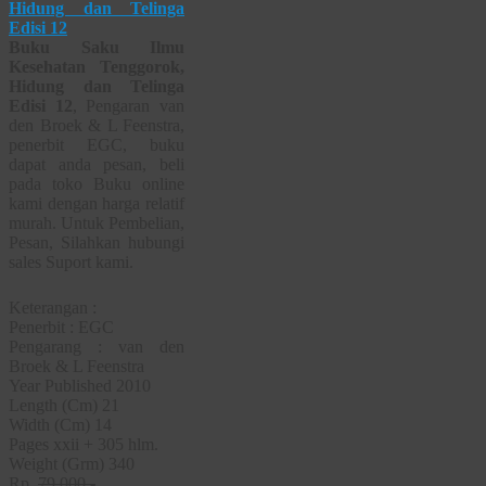
Buku Saku Ilmu
Kesehatan Tenggorok,
Hidung dan Telinga
Edisi 12
, Pengaran van
den Broek & L Feenstra,
penerbit EGC, buku
dapat anda pesan, beli
pada toko Buku online
kami dengan harga relatif
murah. Untuk Pembelian,
Pesan, Silahkan hubungi
sales Suport kami.
Keterangan :
Penerbit : EGC
Pengarang : van den
Broek & L Feenstra
Year Published 2010
Length (Cm) 21
Width (Cm) 14
Pages xxii + 305 hlm.
Weight (Grm) 340
Rp.
79.000,-