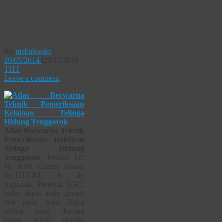
Telinga Hidung
Tenggorok
By
mababooks
|
29/05/2014
|
25/12/2016
THT
Leave a comment
Atlas Berwarna Teknik
Pemeriksaan Kelainan
Telinga Hidung
Tenggorok
, Penulis Dr.
Hj. Abla Ghanie Irwan,
Sp.THT-KL & dr.
Sugianto, Penerbit EGC,
buku dapat anda pesan,
beli pada toko Buku
online kami dengan
harga relatif murah.