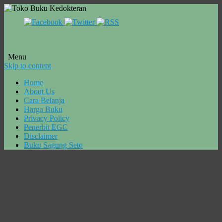
Menu
Skip to content
Home
About Us
Cara Belanja
Harga Buku
Privacy Policy
Penerbit EGC
Disclaimer
Buku Sagung Seto