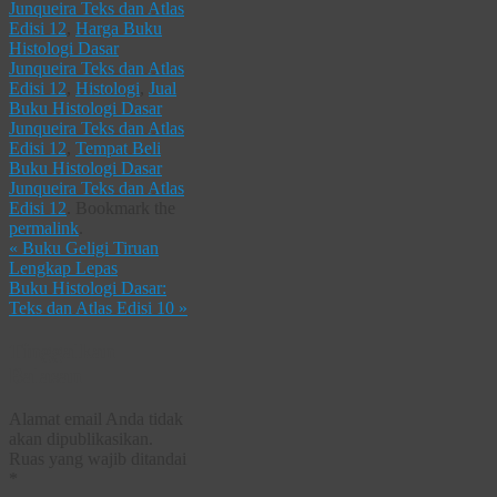
Junqueira Teks dan Atlas
Edisi 12
,
Harga Buku
Histologi Dasar
Junqueira Teks dan Atlas
Edisi 12
,
Histologi
,
Jual
Buku Histologi Dasar
Junqueira Teks dan Atlas
Edisi 12
,
Tempat Beli
Buku Histologi Dasar
Junqueira Teks dan Atlas
Edisi 12
.
Bookmark the
permalink
.
«
Buku Geligi Tiruan
Lengkap Lepas
Buku Histologi Dasar:
Teks dan Atlas Edisi 10
»
Tinggalkan
Balasan
Alamat email Anda tidak
akan dipublikasikan.
Ruas yang wajib ditandai
*