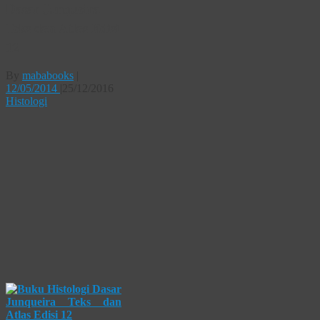
Dasar Junqueira
Teks dan Atlas Edisi
12
By
mababooks
|
12/05/2014
|
25/12/2016
Histologi