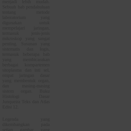
menjadi lebih mudah.
Sebuah bab pendahuluan
tentang metode
laboratorium yang
digunakan untuk
mempelajari jaringan,
termasuk jenis-jenis
mikroskop yang sangat
penting. Susunan yang
sistematis dan logis,
termasuk beberapa bab
yang membicarakan
berbagai kompartemen
sitoplasma dan inti sel,
empat jaringan dasar
yang membentuk organ,
dan masing-masing
sistem organ. Buku
Histologi Dasar
Junqueira Teks dan Atlas
Edisi 12.
Legenda yang
dikembangkan pada
setiap gambar yang