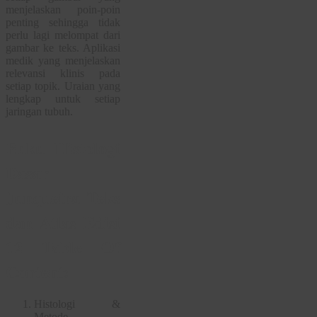
menjelaskan poin-poin
penting sehingga tidak
perlu lagi melompat dari
gambar ke teks. Aplikasi
medik yang menjelaskan
relevansi klinis pada
setiap topik. Uraian yang
lengkap untuk setiap
jaringan tubuh.
Buku Histologi
Dasar
Junqueira Teks
dan Atlas Edisi
12 Table Of
Content:
Histologi &
Metode