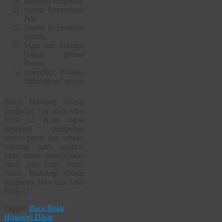
Kelenjar Endokrin
Sistem Reproduksi
Pria
Sistem Reproduksi
Wanita
Mata dan Telinga:
Organ perasa
khusus
Apendiks: Pulasan
Mikroskop Cahaya
Buku Histologi Dasar
Junqueira Teks dan Atlas
Edisi 12, Kami dapat
melayani pembelian
secara partai dan satuan,
hubungi sales support
kami untuk menanyakan
stock dan order buku.
Buku Histologi Dasar
Junqueira Teks dan Atlas
Edisi 12
Tagged
Baca Buku
Histologi Dasar