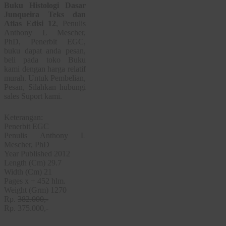
Buku Histologi Dasar
Junqueira Teks dan
Atlas Edisi 12
, Penulis
Anthony L Mescher,
PhD, Penerbit EGC,
buku dapat anda pesan,
beli pada toko Buku
kami dengan harga relatif
murah. Untuk Pembelian,
Pesan, Silahkan hubungi
sales Suport kami.
Keterangan:
Penerbit EGC
Penulis Anthony L
Mescher, PhD
Year Published 2012
Length (Cm) 29.7
Width (Cm) 21
Pages x + 452 hlm.
Weight (Grm) 1270
Rp.
382.000,-
Rp. 375.000,-