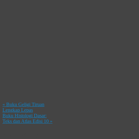
«
Buku Geligi Tiruan
Lengkap Lepas
Buku Histologi Dasar:
Teks dan Atlas Edisi 10
»
Buku Histologi