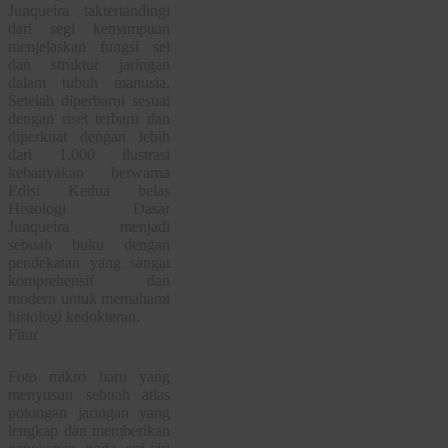
Junqueira taktertandingi
dari segi kemampuan
menjelaskan fungsi sel
dan struktur jaringan
dalam tubuh manusia.
Setelah diperbarui sesuai
dengan riset terbaru dan
diperkuat dengan lebih
dari 1.000 ilustrasi
kebanyakan berwarna
Edisi Kedua belas
Histologi Dasar
Junqueira menjadi
sebuah buku dengan
pendekatan yang sangat
komprehensif dan
modern untuk memahami
histologi kedokteran.
Fitur
Foto mikro baru yang
menyusun sebuah atlas
potongan jaringan yang
lengkap dan memberikan