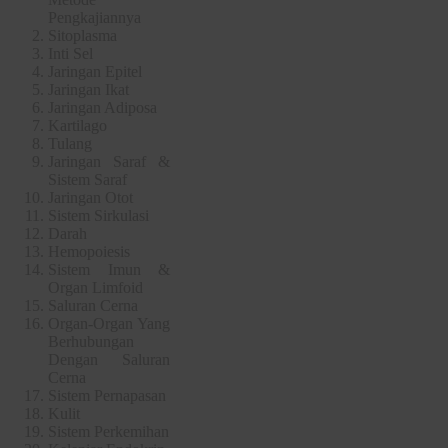
Pengkajiannya
Sitoplasma
Inti Sel
Jaringan Epitel
Jaringan Ikat
Jaringan Adiposa
Kartilago
Tulang
Jaringan Saraf &
Sistem Saraf
Jaringan Otot
Sistem Sirkulasi
Darah
Hemopoiesis
Sistem Imun &
Organ Limfoid
Saluran Cerna
Organ-Organ Yang
Berhubungan
Dengan Saluran
Cerna
Sistem Pernapasan
Kulit
Sistem Perkemihan