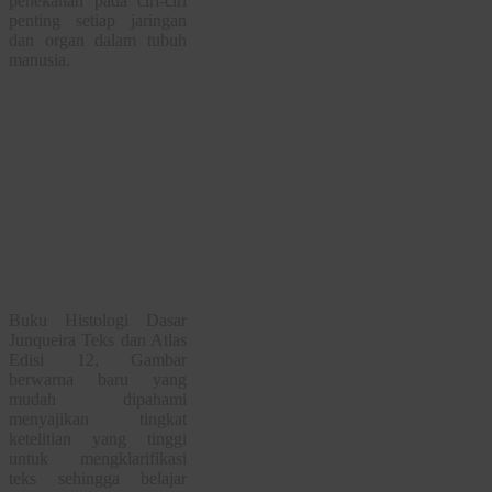
penekanan pada ciri-ciri
penting setiap jaringan
dan organ dalam tubuh
manusia.
Buku Histologi
Dasar
Junqueira Teks
dan Atlas Edisi
12 Berwarna
Buku Histologi Dasar
Junqueira Teks dan Atlas
Edisi 12, Gambar
berwarna baru yang
mudah dipahami
menyajikan tingkat
ketelitian yang tinggi
untuk mengklarifikasi
teks sehingga belajar