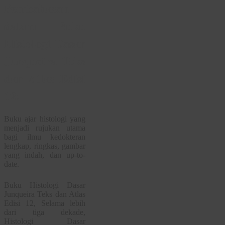
Pembahasan
dalam Buku
Histologi Dasar
Junqueira Teks
dan Atlas Edisi
12:
Buku ajar histologi yang
menjadi rujukan utama
bagi ilmu kedokteran
lengkap, ringkas, gambar
yang indah, dan up-to-
date.
Buku Histologi Dasar
Junqueira Teks dan Atlas
Edisi 12, Selama lebih
dari tiga dekade,
Histologi Dasar