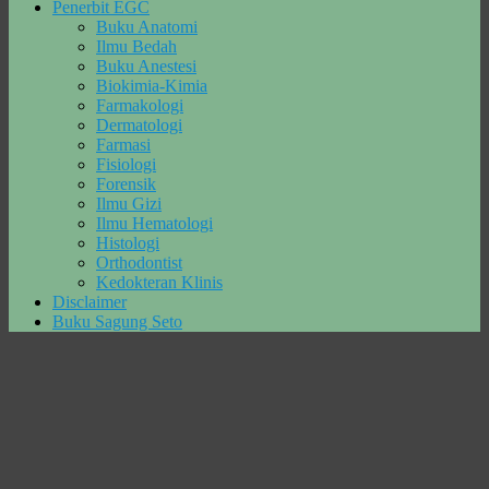
Penerbit EGC
Buku Anatomi
Ilmu Bedah
Buku Anestesi
Biokimia-Kimia
Farmakologi
Dermatologi
Farmasi
Fisiologi
Forensik
Ilmu Gizi
Ilmu Hematologi
Histologi
Orthodontist
Kedokteran Klinis
Disclaimer
Buku Sagung Seto