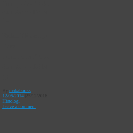
Junqueira Teks
dan Atlas Edisi
12
Buku Histologi
Dasar
Junqueira Teks
dan Atlas Edisi
12
By
mababooks
|
12/05/2014
|
25/12/2016
Histologi
Leave a comment