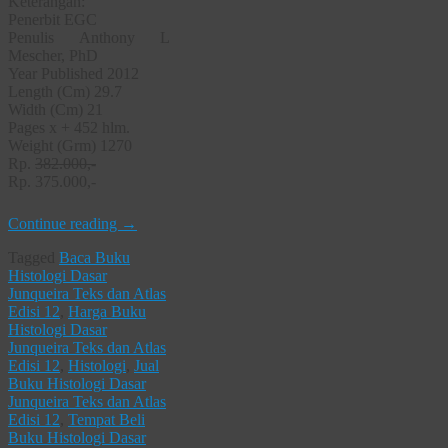
Keterangan:
Penerbit EGC
Penulis Anthony L
Mescher, PhD
Year Published 2012
Length (Cm) 29.7
Width (Cm) 21
Pages x + 452 hlm.
Weight (Grm) 1270
Rp.
382.000,-
Rp. 375.000,-
Continue reading
→
Tagged
Baca Buku
Histologi Dasar
Junqueira Teks dan Atlas
Edisi 12
,
Harga Buku
Histologi Dasar
Junqueira Teks dan Atlas
Edisi 12
,
Histologi
,
Jual
Buku Histologi Dasar
Junqueira Teks dan Atlas
Edisi 12
,
Tempat Beli
Buku Histologi Dasar