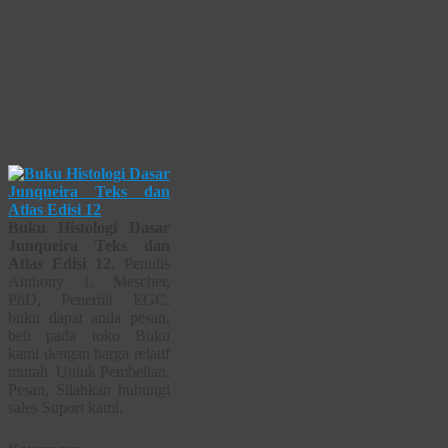
Buku Histologi Dasar
Junqueira Teks dan
Atlas Edisi 12
, Penulis
Anthony L Mescher,
PhD, Penerbit EGC,
buku dapat anda pesan,
beli pada toko Buku
kami dengan harga relatif
murah. Untuk Pembelian,
Pesan, Silahkan hubungi
sales Suport kami.