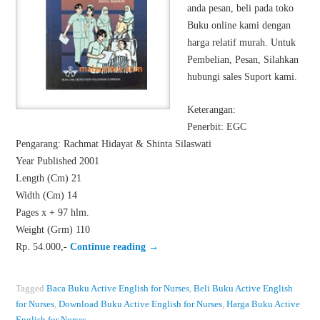
anda pesan, beli pada toko
Buku online kami dengan
harga relatif murah. Untuk
Pembelian, Pesan, Silahkan
hubungi sales Suport kami.
Keterangan:
Penerbit: EGC
Pengarang: Rachmat Hidayat & Shinta Silaswati
Year Published 2001
Length (Cm) 21
Width (Cm) 14
Pages x + 97 hlm.
Weight (Grm) 110
Rp. 54.000,-
Continue reading
→
Tagged
Baca Buku Active English for Nurses
,
Beli Buku Active English
for Nurses
,
Download Buku Active English for Nurses
,
Harga Buku Active
English for Nurses